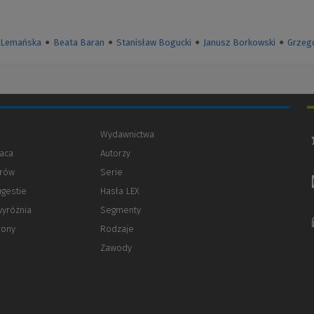
 Lemańska
●
Beata Baran
●
Stanisław Bogucki
●
Janusz Borkowski
●
Grzeg
Wydawnictwa
aca
Autorzy
orów
(Nowe
(Link
Serie
okno)
do
ugestie
Hasła LEX
innej
strony)
wyróżnia
Segmenty
rony
Rodzaje
Zawody