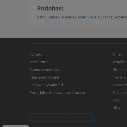
Podobne:
Kamil Buliński
●
Maria Bosak-Sojka
●
Joanna Bożena
Kontakt
O nas
Newsletter
Współpr
Status zamówienia
Dla aut
Regulamin sklepu
Twoje s
Polityka prywatności
(Nowe
(Link
Co nas 
okno)
do
Zwrot lub reklamacja zamówienia
Mapa st
innej
strony)
FAQ
Blog
Zarządzaj preferencjami plików cookie