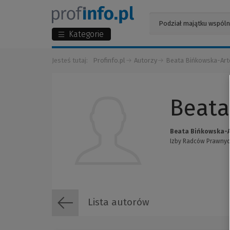
Kategorie
Jesteś tutaj:
Profinfo.pl
Autorzy
Beata Bińkowska-Art
Beata
Beata Bińkowska-A
Izby Radców Prawnych
Lista autorów