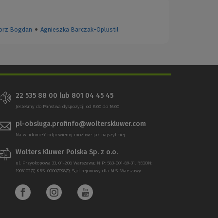
orz Bogdan
●
Agnieszka Barczak-Oplustil
22 535 88 00
lub
801 04 45 45
Jesteśmy do Państwa dyspozycji od 8:00 do 16:00
pl-obsluga.profinfo@wolterskluwer.com
Na wiadomość odpowiemy możliwe jak najszybciej.
Wolters Kluwer Polska Sp. z o.o.
ul. Przyokopowa 33, 01-208 Warszawa; NIP: 583-001-89-31, REGON:
190610277, KRS: 0000709879, Sąd rejonowy dla M.S. Warszawy