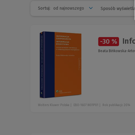
Sortuj:
Sposób wyświetla
Info
-30 %
Beata Bińkowska-Arto
Wolters Kluwer Polska
EBO-1607 W01P01
Rok publikacji: 2014