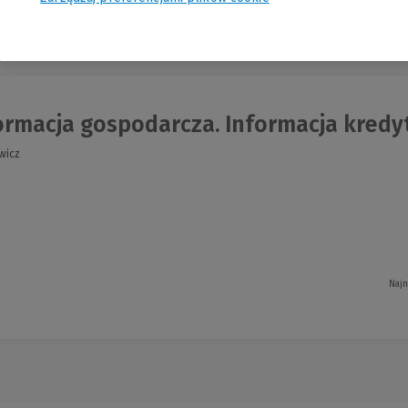
nia
rmacja gospodarcza. Informacja kredyt
wicz
Najn