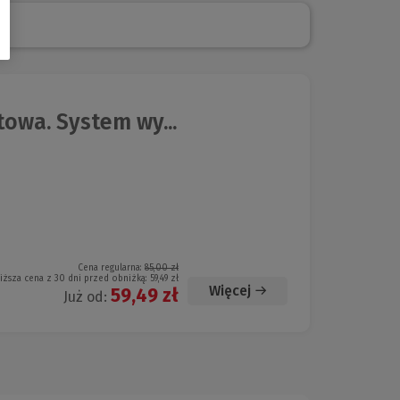
owa. System wy...
Cena regularna:
85,00 zł
iższa cena z 30 dni przed obniżką:
59,49 zł
Więcej
59,49 zł
Już od: