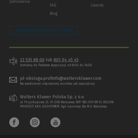
zamówienia
strony)
FAQ
Zawody
Blog
Zarządzaj preferencjami plików cookie
22 535 88 00
lub
801 04 45 45
Jesteśmy do Państwa dyspozycji od 8:00 do 16:00
pl-obsluga.profinfo@wolterskluwer.com
Na wiadomość odpowiemy możliwe jak najszybciej.
Wolters Kluwer Polska Sp. z o.o.
ul. Przyokopowa 33, 01-208 Warszawa; NIP: 583-001-89-31, REGON:
190610277, KRS: 0000709879, Sąd rejonowy dla M.S. Warszawy