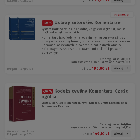
Więcej
Już od:
Rok publikacji: 2026
Promocja!
Ustawy autorskie. Komentarze
-30 %
Ryszard Markiewicz, Jakub Chwalba, Zbigniew Ćwiąkalski, Monika
Czajkowska-Dąbrowska, Nicho...
Komentarz jako jedyny na polskim rynku omawia aż trzy
powiązane ze sobą tematycznie ustawy: o prawie autorskim
i prawach pokrewnych, o ochronie baz danych oraz o
zbiorowym zarządzaniu prawami autorskimi i prawami
pokrewnymi
Cena regularna:
280,00 zł
Najniższa cena z 30 dni przed obniżką:
196,00 zł
196,00 zł
Więcej
Już od:
Rok publikacji: 2020
Kodeks cywilny. Komentarz. Część
-30 %
ogólna
Beata Giesen, J.Wojciech Katner, Paweł Księżak, Biruta Lewaszkiewicz-
Petrykowska, Rafał Ma...
Cena regularna:
213,00 zł
Najniższa cena z 30 dni przed obniżką:
149,10 zł
Wolters Kluwer Polska
149,10 zł
Więcej
Już od:
Rok publikacji: 2014