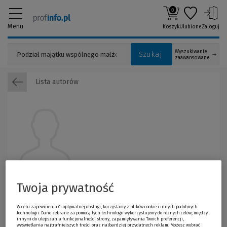
0
Menu
Koszyk
Ulubione
Zaloguj
Wyszukiwanie
Szukaj
zaawansowane
Lista autorów
Beata Kubicka
Twoja prywatność
W celu zapewnienia Ci optymalnej obsługi, korzystamy z plików cookie i innych podobnych
technologii. Dane zebrane za pomocą tych technologii wykorzystujemy do różnych celów, między
innymi do ulepszania funkcjonalności strony, zapamiętywania Twoich preferencji,
wyświetlania najtrafniejszych treści oraz najbardziej przydatnych reklam. Możesz wybrać