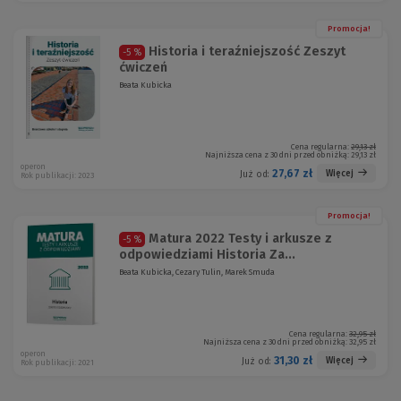
Promocja!
Historia i teraźniejszość Zeszyt
-5 %
ćwiczeń
Beata Kubicka
Cena regularna:
29,13 zł
Najniższa cena z 30 dni przed obniżką:
29,13 zł
operon
27,67 zł
Więcej
Już od:
Rok publikacji: 2023
Promocja!
Matura 2022 Testy i arkusze z
-5 %
odpowiedziami Historia Za...
Beata Kubicka, Cezary Tulin, Marek Smuda
Cena regularna:
32,95 zł
Najniższa cena z 30 dni przed obniżką:
32,95 zł
operon
31,30 zł
Więcej
Już od:
Rok publikacji: 2021