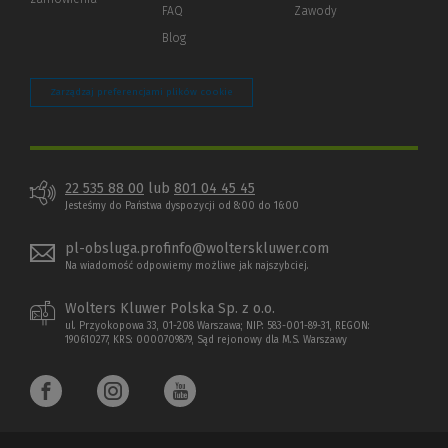
strony)
FAQ
Zawody
Blog
Zarządzaj preferencjami plików cookie
22 535 88 00
lub
801 04 45 45
Jesteśmy do Państwa dyspozycji od 8:00 do 16:00
pl-obsluga.profinfo@wolterskluwer.com
Na wiadomość odpowiemy możliwe jak najszybciej.
Wolters Kluwer Polska Sp. z o.o.
ul. Przyokopowa 33, 01-208 Warszawa; NIP: 583-001-89-31, REGON:
190610277, KRS: 0000709879, Sąd rejonowy dla M.S. Warszawy