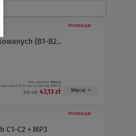
Promocja!
owanych (B1-B2...
Cena regularna:
59,90 zł
iższa cena z 30 dni przed obniżką:
59,90 zł
Więcej
43,13 zł
Już od:
Promocja!
h C1-C2 + MP3