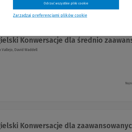
Odrzuć wszystkie pliki cookie
nia
Zarządzaj preferencjami plików cookie
ielski Konwersacje dla średnio zaawans
 Vallejo, David Waddell
Najn
ielski Konwersacje dla zaawansowanyc