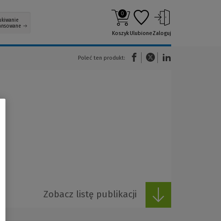
0
ukiwanie
ansowane
Koszyk
Ulubione
Zaloguj
(Nowe okno)
(Link do innej strony)
(Link do innej strony)
Poleć ten produkt:
Zobacz listę publikacji