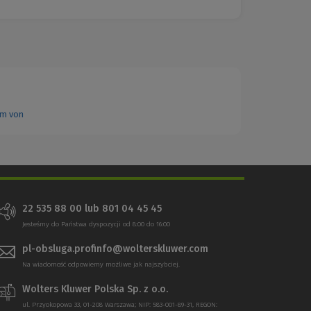
em von
22 535 88 00
lub
801 04 45 45
Jesteśmy do Państwa dyspozycji od 8:00 do 16:00
pl-obsluga.profinfo@wolterskluwer.com
Na wiadomość odpowiemy możliwe jak najszybciej.
Wolters Kluwer Polska Sp. z o.o.
ul. Przyokopowa 33, 01-208 Warszawa; NIP: 583-001-89-31, REGON: