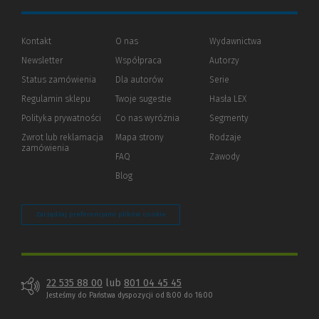
Kontakt
O nas
Wydawnictwa
Newsletter
Współpraca
Autorzy
Status zamówienia
Dla autorów
(Nowe
(Link
Serie
okno)
do
Regulamin sklepu
Twoje sugestie
Hasła LEX
innej
strony)
Polityka prywatności
(Nowe
(Link
Co nas wyróżnia
Segmenty
okno)
do
Zwrot lub reklamacja
Mapa strony
Rodzaje
innej
zamówienia
strony)
FAQ
Zawody
Blog
Zarządzaj preferencjami plików cookie
22 535 88 00
lub
801 04 45 45
Jesteśmy do Państwa dyspozycji od 8:00 do 16:00