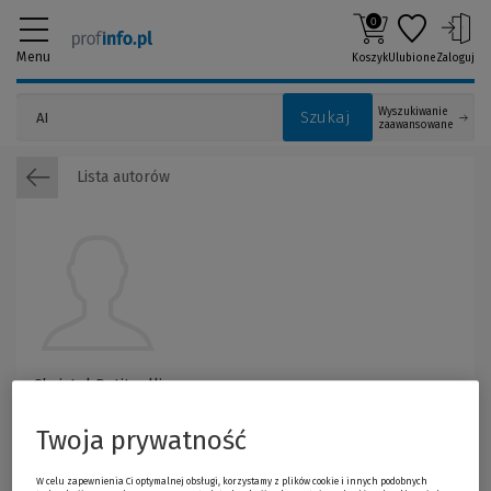
0
Menu
Koszyk
Ulubione
Zaloguj
Wyszukiwanie
Szukaj
zaawansowane
Lista autorów
Christel Petitcollin
Twoja prywatność
W celu zapewnienia Ci optymalnej obsługi, korzystamy z plików cookie i innych podobnych