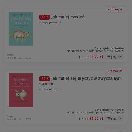
Promocja!
Jak mniej myśleć
-20 %
Christel Petitcollin
Cena regularna:
44,90 zł
Najniższa cena z 30 dni przed obniżką:
44,90 zł
feeria
35,92 zł
Więcej
Już od:
Rok publikacji: 2022
Promocja!
Jak mniej się męczyć w zwyczajnym
-20 %
świecie
Christel Petitcollin
Cena regularna:
44,90 zł
Najniższa cena z 30 dni przed obniżką:
44,90 zł
feeria
35,92 zł
Więcej
Już od:
Rok publikacji: 2022