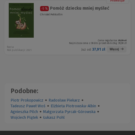
Promocja!
Pomóż dziecku mniej myśleć
-5 %
Christel Petitcollin
Cena regularna:
39,90 zł
Najniższa cena z 30 dni przed obniżką:
39,90 zł
feeria
37,91 zł
Więcej
Już od:
Rok publikacji: 2021
Podobne:
Piotr Prokopowicz
●
Radosław Piekarz
●
Tadeusz Paweł Woś
●
Elżbieta Piotrowska-Albin
●
Agnieszka Pilch
●
Małgorzata Pyrcak-Górowska
●
Wojciech Piątek
●
Łukasz Pohl