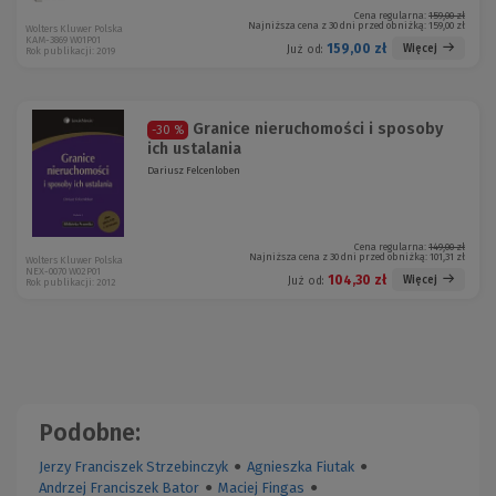
Cena regularna:
159,00 zł
Najniższa cena z 30 dni przed obniżką:
159,00 zł
Wolters Kluwer Polska
KAM-3869 W01P01
159,00 zł
Więcej
Już od:
Rok publikacji: 2019
Granice nieruchomości i sposoby
-30 %
ich ustalania
Dariusz Felcenloben
Cena regularna:
149,00 zł
Najniższa cena z 30 dni przed obniżką:
101,31 zł
Wolters Kluwer Polska
NEX-0070 W02P01
104,30 zł
Więcej
Już od:
Rok publikacji: 2012
Podobne:
Jerzy Franciszek Strzebinczyk
●
Agnieszka Fiutak
●
Andrzej Franciszek Bator
●
Maciej Fingas
●