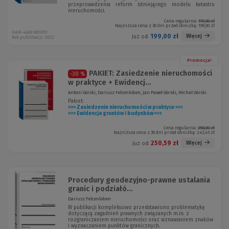
przeprowadzenia reform istniejącego modelu katastru
nieruchomości.
Cena regularna:
199,00 zł
Najniższa cena z 30 dni przed obniżką:
199,00 zł
KAM-4469 W01P01
199,00 zł
Więcej
Już od:
Rok publikacji: 2022
Promocja!
PAKIET: Zasiedzenie nieruchomości
-30 %
w praktyce + Ewidencj...
Antoni Górski, Dariusz Felcenloben, Jan Paweł Górski, Michał Górski
Pakiet:
>>> Zasiedzenie nieruchomości w praktyce <<<
>>> Ewidencja gruntów i budynków <<<
Cena regularna:
358,00 zł
Najniższa cena z 30 dni przed obniżką:
243,43 zł
250,59 zł
Więcej
Już od:
Procedury geodezyjno-prawne ustalania
granic i podziałó...
Dariusz Felcenloben
W publikacji kompleksowo przedstawiono problematykę
dotyczącą zagadnień prawnych związanych m.in. z
rozgraniczaniem nieruchomości oraz wznawianiem znaków
i wyznaczaniem punktów granicznych.