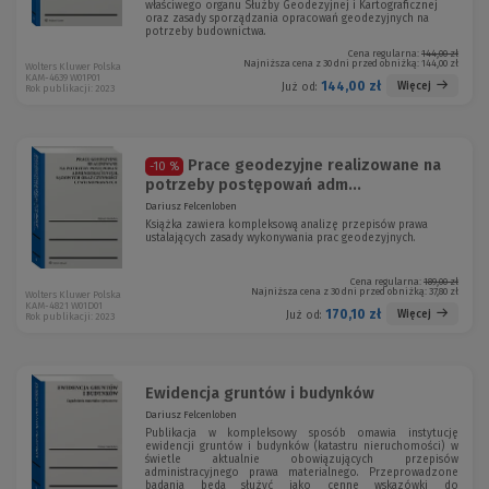
właściwego organu Służby Geodezyjnej i Kartograficznej
oraz zasady sporządzania opracowań geodezyjnych na
potrzeby budownictwa.
Cena regularna:
144,00 zł
Najniższa cena z 30 dni przed obniżką:
144,00 zł
Wolters Kluwer Polska
KAM-4639 W01P01
144,00 zł
Więcej
Już od:
Rok publikacji: 2023
Prace geodezyjne realizowane na
-10 %
potrzeby postępowań adm...
Dariusz Felcenloben
Książka zawiera kompleksową analizę przepisów prawa
ustalających zasady wykonywania prac geodezyjnych.
Cena regularna:
189,00 zł
Najniższa cena z 30 dni przed obniżką:
37,80 zł
Wolters Kluwer Polska
KAM-4821 W01D01
170,10 zł
Więcej
Już od:
Rok publikacji: 2023
Ewidencja gruntów i budynków
Dariusz Felcenloben
Publikacja w kompleksowy sposób omawia instytucję
ewidencji gruntów i budynków (katastru nieruchomości) w
świetle aktualnie obowiązujących przepisów
administracyjnego prawa materialnego. Przeprowadzone
badania będą służyć jako cenne wskazówki do