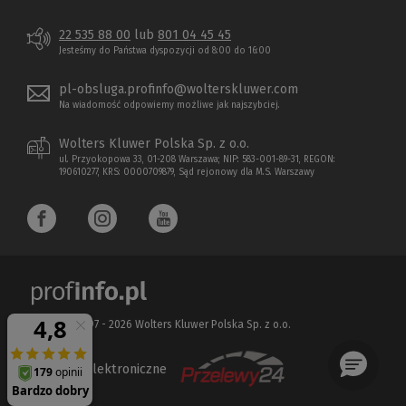
22 535 88 00
lub
801 04 45 45
Jesteśmy do Państwa dyspozycji od 8:00 do 16:00
pl-obsluga.profinfo@wolterskluwer.com
Na wiadomość odpowiemy możliwe jak najszybciej.
Wolters Kluwer Polska Sp. z o.o.
ul. Przyokopowa 33, 01-208 Warszawa; NIP: 583-001-89-31, REGON:
190610277, KRS: 0000709879, Sąd rejonowy dla M.S. Warszawy
Copyright 1997 - 2026 Wolters Kluwer Polska Sp. z o.o.
Płatności elektroniczne
(Nowe
(Link
okno)
do