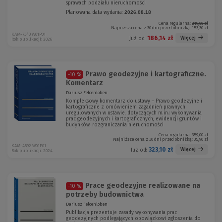
sprawach podziału nieruchomości.
Planowana data wydania:
2026.08.18
Cena regularna:
219,00 zł
Najniższa cena z 30 dni przed obniżką:
153,30 zł
KAM-7343 W01P01
186,14 zł
Więcej
Już od:
Rok publikacji: 2026
Prawo geodezyjne i kartograficzne.
-10 %
Komentarz
Dariusz Felcenloben
Kompleksowy komentarz do ustawy – Prawo geodezyjne i
kartograficzne z omówieniem zagadnień prawnych
uregulowanych w ustawie, dotyczących m.in.: wykonywania
prac geodezyjnych i kartograficznych, ewidencji gruntów i
budynków, rozgraniczania nieruchomości
Cena regularna:
359,00 zł
Najniższa cena z 30 dni przed obniżką:
35,90 zł
KAM-4892 W01P01
323,10 zł
Więcej
Już od:
Rok publikacji: 2024
Prace geodezyjne realizowane na
-10 %
potrzeby budownictwa
Dariusz Felcenloben
Publikacja prezentuje zasady wykonywania prac
geodezyjnych podlegających obowiązkowi zgłoszenia do