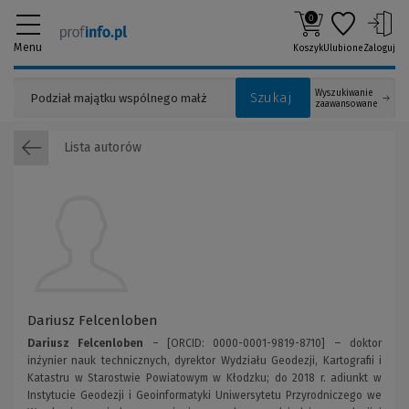
0
Menu
Koszyk
Ulubione
Zaloguj
Wyszukiwanie
Szukaj
zaawansowane
Lista autorów
Dariusz Felcenloben
Dariusz Felcenloben
– [ORCID: 0000-0001-9819-8710] ‒ doktor
inżynier nauk technicznych, dyrektor Wydziału Geodezji, Kartografii i
Katastru w Starostwie Powiatowym w Kłodzku; do 2018 r. adiunkt w
Instytucie Geodezji i Geoinformatyki Uniwersytetu Przyrodniczego we