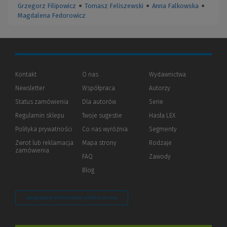
Grzegorz Filipowicz
●
Tomasz Feliszewski
●
Anna Falkowska
●
Magdalena Fedorowicz
Kontakt
O nas
Wydawnictwa
Newsletter
Współpraca
Autorzy
Status zamówienia
Dla autorów
(Nowe
(Link
Serie
okno)
do
Regulamin sklepu
Twoje sugestie
Hasła LEX
innej
strony)
Polityka prywatności
(Nowe
(Link
Co nas wyróżnia
Segmenty
okno)
do
Zwrot lub reklamacja
Mapa strony
Rodzaje
innej
zamówienia
strony)
FAQ
Zawody
Blog
Zarządzaj preferencjami plików cookie