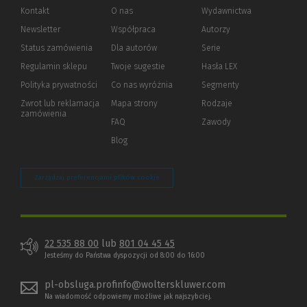
Kontakt
O nas
Wydawnictwa
Newsletter
Współpraca
Autorzy
Status zamówienia
Dla autorów
(Nowe
(Link
Serie
okno)
do
Regulamin sklepu
Twoje sugestie
Hasła LEX
innej
strony)
Polityka prywatności
(Nowe
(Link
Co nas wyróżnia
Segmenty
okno)
do
Zwrot lub reklamacja
Mapa strony
Rodzaje
innej
zamówienia
strony)
FAQ
Zawody
Blog
Zarządzaj preferencjami plików cookie
22 535 88 00
lub
801 04 45 45
Jesteśmy do Państwa dyspozycji od 8:00 do 16:00
pl-obsluga.profinfo@wolterskluwer.com
Na wiadomość odpowiemy możliwe jak najszybciej.