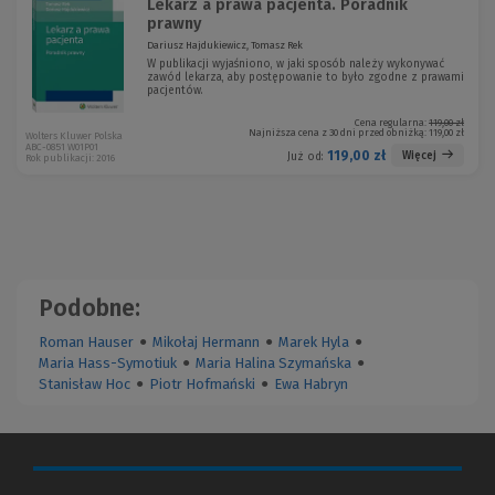
Lekarz a prawa pacjenta. Poradnik
prawny
Dariusz Hajdukiewicz, Tomasz Rek
W publikacji wyjaśniono, w jaki sposób należy wykonywać
zawód lekarza, aby postępowanie to było zgodne z prawami
pacjentów.
Cena regularna:
119,00 zł
Najniższa cena z 30 dni przed obniżką:
119,00 zł
Wolters Kluwer Polska
ABC-0851 W01P01
119,00 zł
Więcej
Już od:
Rok publikacji: 2016
Podobne:
Roman Hauser
●
Mikołaj Hermann
●
Marek Hyla
●
Maria Hass-Symotiuk
●
Maria Halina Szymańska
●
Stanisław Hoc
●
Piotr Hofmański
●
Ewa Habryn