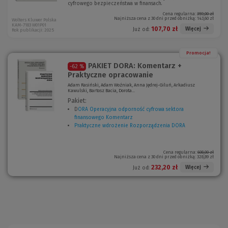
cyfrowego bezpieczeństwa w finansach.
Cena regularna:
359,00 zł
Najniższa cena z 30 dni przed obniżką:
143,60 zł
Wolters Kluwer Polska
KAM-7183 W01P01
107,70 zł
Więcej
Już od:
Rok publikacji: 2025
Promocja!
PAKIET DORA: Komentarz +
-62 %
Praktyczne opracowanie
Adam Rasiński, Adam Woźniak, Anna Jędrej-Giluń, Arkadiusz
Kawulski, Bartosz Bacia, Dorota...
Pakiet:
D
ORA Operacyjna odporność cyfrowa sektora
finansowego Komentarz
(
Praktyczne wdrożenie Rozporządzenia DORA
N
(
o
N
w
o
e
w
Cena regularna:
608,00 zł
Najniższa cena z 30 dni przed obniżką:
328,89 zł
o
e
k
o
232,20 zł
Więcej
Już od:
n
k
o
n
)
o
)