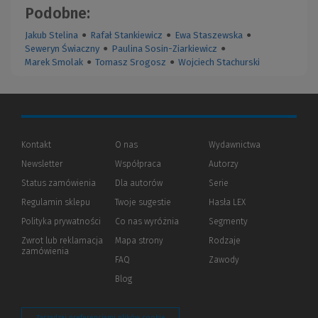
Podobne:
Jakub Stelina
●
Rafał Stankiewicz
●
Ewa Staszewska
●
Seweryn Świaczny
●
Paulina Sosin-Ziarkiewicz
●
Marek Smolak
●
Tomasz Srogosz
●
Wojciech Stachurski
Kontakt
O nas
Wydawnictwa
Newsletter
Współpraca
Autorzy
Status zamówienia
Dla autorów
(Nowe
(Link
Serie
okno)
do
Regulamin sklepu
Twoje sugestie
Hasła LEX
innej
strony)
Polityka prywatności
(Nowe
(Link
Co nas wyróżnia
Segmenty
okno)
do
Zwrot lub reklamacja
Mapa strony
Rodzaje
innej
zamówienia
strony)
FAQ
Zawody
Blog
Zarządzaj preferencjami plików cookie