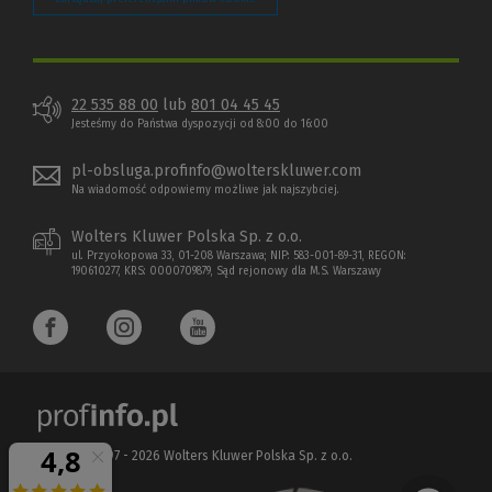
22 535 88 00
lub
801 04 45 45
Jesteśmy do Państwa dyspozycji od 8:00 do 16:00
pl-obsluga.profinfo@wolterskluwer.com
Na wiadomość odpowiemy możliwe jak najszybciej.
Wolters Kluwer Polska Sp. z o.o.
ul. Przyokopowa 33, 01-208 Warszawa; NIP: 583-001-89-31, REGON:
190610277, KRS: 0000709879, Sąd rejonowy dla M.S. Warszawy
Copyright 1997 - 2026 Wolters Kluwer Polska Sp. z o.o.