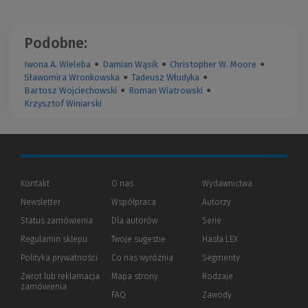
Podobne:
Iwona A. Wieleba
●
Damian Wąsik
●
Christopher W. Moore
●
Sławomira Wronkowska
●
Tadeusz Włudyka
●
Bartosz Wojciechowski
●
Roman Wiatrowski
●
Krzysztof Winiarski
Kontakt
O nas
Wydawnictwa
Newsletter
Współpraca
Autorzy
Status zamówienia
Dla autorów
(Nowe
(Link
Serie
okno)
do
Regulamin sklepu
Twoje sugestie
Hasła LEX
innej
strony)
Polityka prywatności
(Nowe
(Link
Co nas wyróżnia
Segmenty
okno)
do
Zwrot lub reklamacja
Mapa strony
Rodzaje
innej
zamówienia
strony)
FAQ
Zawody