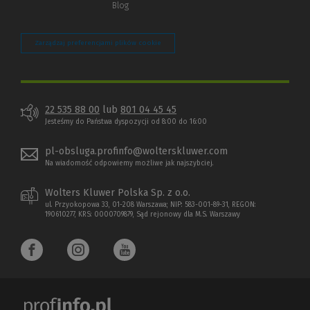
Blog
Zarządzaj preferencjami plików cookie
22 535 88 00
lub
801 04 45 45
Jesteśmy do Państwa dyspozycji od 8:00 do 16:00
pl-obsluga.profinfo@wolterskluwer.com
Na wiadomość odpowiemy możliwe jak najszybciej.
Wolters Kluwer Polska Sp. z o.o.
ul. Przyokopowa 33, 01-208 Warszawa; NIP: 583-001-89-31, REGON:
190610277, KRS: 0000709879, Sąd rejonowy dla M.S. Warszawy