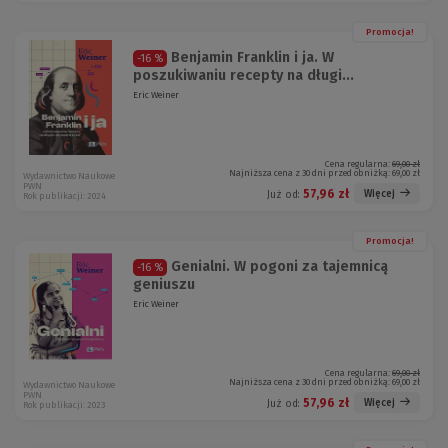
Promocja!
Benjamin Franklin i ja. W
-16 %
poszukiwaniu recepty na długi...
Eric Weiner
Cena regularna:
69,00 zł
Najniższa cena z 30 dni przed obniżką:
69,00 zł
Wydawnictwo Naukowe
PWN
57,96 zł
Więcej
Już od:
Rok publikacji: 2024
Promocja!
Genialni. W pogoni za tajemnicą
-16 %
geniuszu
Eric Weiner
Cena regularna:
69,00 zł
Najniższa cena z 30 dni przed obniżką:
69,00 zł
Wydawnictwo Naukowe
PWN
57,96 zł
Więcej
Już od:
Rok publikacji: 2023