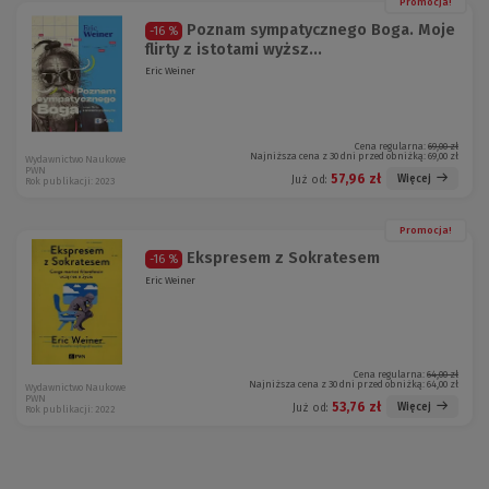
Promocja!
Poznam sympatycznego Boga. Moje
-16 %
flirty z istotami wyższ...
Eric Weiner
Cena regularna:
69,00 zł
Najniższa cena z 30 dni przed obniżką:
69,00 zł
Wydawnictwo Naukowe
PWN
57,96 zł
Więcej
Już od:
Rok publikacji: 2023
Promocja!
Ekspresem z Sokratesem
-16 %
Eric Weiner
Cena regularna:
64,00 zł
Najniższa cena z 30 dni przed obniżką:
64,00 zł
Wydawnictwo Naukowe
PWN
53,76 zł
Więcej
Już od:
Rok publikacji: 2022