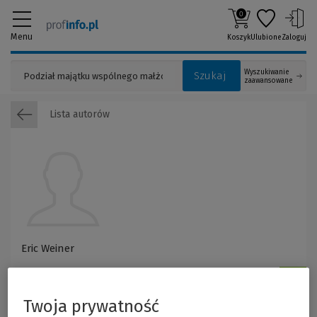
0
Menu
Koszyk
Ulubione
Zaloguj
Wyszukiwanie
Szukaj
zaawansowane
Lista autorów
Eric Weiner
Twoja prywatność