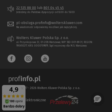
22 535 88 00
lub
801 04 45 45
Jesteśmy do Państwa dyspozycji od 8:00 do 16:00
pl-obsluga.profinfo@wolterskluwer.com
Na wiadomość odpowiemy możliwe jak najszybciej.
Wolters Kluwer Polska Sp. z o.o.
ul. Przyokopowa 33, 01-208 Warszawa; NIP: 583-001-89-31, REGON:
190610277, KRS: 0000709879, Sąd rejonowy dla M.S. Warszawy
Copyright 1997 - 2026 Wolters Kluwer Polska Sp. z o.o.
Płatności elektroniczne
(Nowe
(Link
okno)
do