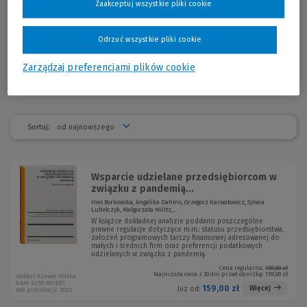
przekraczała 1,5 mld PLN. Specjalista w postępowaniach dotyczących
Zaakceptuj wszystkie pliki cookie
zwrotu środków, najwyższa korekta finansowa, przed którą obronił
beneficjenta, wynosiła prawie 60 mln PLN. Autor i współautor 9 książek
Odrzuć wszystkie pliki cookie
oraz ponad 150 artykułów, przeprowadził ponad 200 praktycznych
szkoleń.
Zarządzaj preferencjami plików cookie
Sortuj:
Wsparcie udzielane przedsiębiorcom w
związku z pandemią...
Ines Borkowska, Angelika Dahms, Grzegorz Karwatowicz, Sylwia
Lubelczyk, Małgorzata Militz,...
W książce dokładnej analizie poddano poszczególne
prawne regulacje dotyczące m.in.: statusu przedsiębiorstwa,
założeń programowych tarczy finansowej adresowanej do
małych i średnich firm oraz preferencji podatkowych
udzielanych w związku z pandemią.
Cena regularna:
159,00 zł
Najniższa cena z 30 dni przed obniżką:
159,00 zł
Wolters Kluwer Polska
KAM-4259 W01D01
159,00 zł
Więcej
Już od:
Rok publikacji: 2021