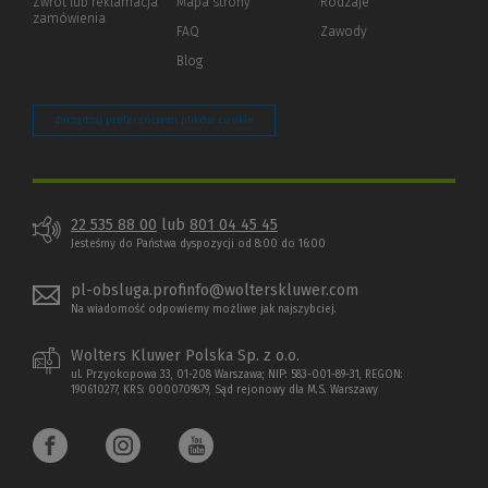
Zwrot lub reklamacja
Mapa strony
Rodzaje
innej
zamówienia
strony)
FAQ
Zawody
Blog
Zarządzaj preferencjami plików cookie
22 535 88 00
lub
801 04 45 45
Jesteśmy do Państwa dyspozycji od 8:00 do 16:00
pl-obsluga.profinfo@wolterskluwer.com
Na wiadomość odpowiemy możliwe jak najszybciej.
Wolters Kluwer Polska Sp. z o.o.
ul. Przyokopowa 33, 01-208 Warszawa; NIP: 583-001-89-31, REGON:
190610277, KRS: 0000709879, Sąd rejonowy dla M.S. Warszawy