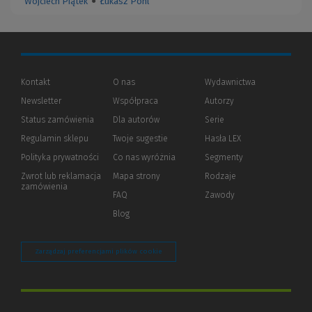
Wojciech Piątek
●
Łukasz Pohl
Kontakt
O nas
Wydawnictwa
Newsletter
Współpraca
Autorzy
Status zamówienia
Dla autorów
(Nowe
(Link
Serie
okno)
do
Regulamin sklepu
Twoje sugestie
Hasła LEX
innej
strony)
Polityka prywatności
(Nowe
(Link
Co nas wyróżnia
Segmenty
okno)
do
Zwrot lub reklamacja
Mapa strony
Rodzaje
innej
zamówienia
strony)
FAQ
Zawody
Blog
Zarządzaj preferencjami plików cookie