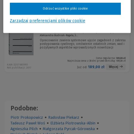
Sortuj:
Odrzuć wszystkie pliki cookie
Zarządzaj preferencjami plików cookie
Postępowanie cywilne w dobie przemian
Paweł Banul, Marcin Białecki, Maciej Bieszczad, Adrian Borys,
Aleksandra Budniak-Rogala, S...
Opracowanie zawiera systemowe ujęcie zagadnień z zakresu
postępowania cywilnego, omówienie ostatnich zmian, wad i
pozytywnych aspektów wprowadzonych nowelizacji
Cena regularna:
189,00 zł
Najniższa cena z 30 dni przed obniżką:
189,00 zł
KAM-3257 W01P01
189,00 zł
Więcej
Już od:
Rok publikacji: 2017
Podobne:
Piotr Prokopowicz
●
Radosław Piekarz
●
Tadeusz Paweł Woś
●
Elżbieta Piotrowska-Albin
●
Agnieszka Pilch
●
Małgorzata Pyrcak-Górowska
●