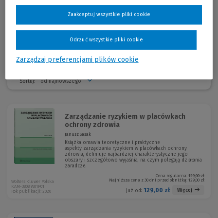
technologiach sieciowych i multimedialnych; autor wielu opracowań i
ekspertyz z zakresu zarządzania, w tym zarządzania publicznego,
Zaakceptuj wszystkie pliki cookie
współautor książki
Kontrola zarządcza w placówkach ochrony
zdrowia
.
Odrzuć wszystkie pliki cookie
Zarządzaj preferencjami plików cookie
Sortuj:
Zarządzanie ryzykiem w placówkach
ochrony zdrowia
Janusz Sasak
Książka omawia teoretyczne i praktyczne
aspekty zarządzania ryzykiem w placówkach ochrony
zdrowia, definiuje najbardziej charakterystyczne jego
obszary i szczegółowo wyjaśnia, na czym polegają działania
zaradcze.
Cena regularna:
129,00 zł
Najniższa cena z 30 dni przed obniżką:
129,00 zł
Wolters Kluwer Polska
KAM-3808 W01P01
129,00 zł
Więcej
Już od:
Rok publikacji: 2020