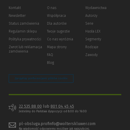
Kontakt
O nas
Wydawnictwa
Newsletter
Współpraca
Autorzy
Status zamówienia
Dla autorów
(Nowe
(Link
Serie
okno)
do
Regulamin sklepu
Twoje sugestie
Hasła LEX
innej
strony)
Polityka prywatności
(Nowe
(Link
Co nas wyróżnia
Segmenty
okno)
do
Zwrot lub reklamacja
Mapa strony
Rodzaje
innej
zamówienia
strony)
FAQ
Zawody
Blog
Zarządzaj preferencjami plików cookie
22 535 88 00
lub
801 04 45 45
Jesteśmy do Państwa dyspozycji od 8:00 do 16:00
pl-obsluga.profinfo@wolterskluwer.com
Na wiadomość odpowiemy możliwe jak najszybciej.