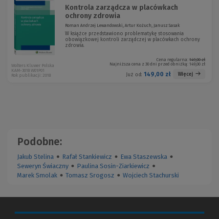
Kontrola zarządcza w placówkach
ochrony zdrowia
Roman Andrzej Lewandowski, Artur Kożuch, Janusz Sasak
W książce przedstawiono problematykę stosowania
obowiązkowej kontroli zarządczej w placówkach ochrony
zdrowia.
Cena regularna:
149,00 zł
Najniższa cena z 30 dni przed obniżką:
149,00 zł
Wolters Kluwer Polska
KAM-3018 W01P01
149,00 zł
Więcej
Już od:
Rok publikacji: 2018
Podobne:
Jakub Stelina
●
Rafał Stankiewicz
●
Ewa Staszewska
●
Seweryn Świaczny
●
Paulina Sosin-Ziarkiewicz
●
Marek Smolak
●
Tomasz Srogosz
●
Wojciech Stachurski