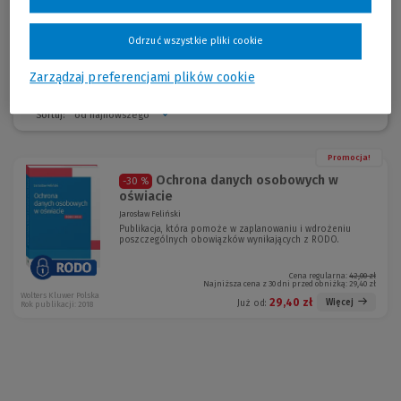
PN 27001. Prezes Stowarzyszenia Inspektorów Ochrony Danych
Osobowych w Polsce.
Odrzuć wszystkie pliki cookie
Zarządzaj preferencjami plików cookie
Sortuj:
Promocja!
Ochrona danych osobowych w
-30 %
oświacie
Jarosław Feliński
Publikacja, która pomoże w zaplanowaniu i wdrożeniu
poszczególnych obowiązków wynikających z RODO.
Cena regularna:
42,00 zł
Najniższa cena z 30 dni przed obniżką:
29,40 zł
Wolters Kluwer Polska
29,40 zł
Więcej
Już od:
Rok publikacji: 2018