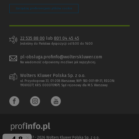
Zarządzaj preferencjami plików cookie
22 535 88 00
lub
801 04 45 45
Jesteśmy do Państwa dyspozycji od 8:00 do 16:00
pl-obsluga.profinfo@wolterskluwer.com
Na wiadomość odpowiemy możliwe jak najszybciej.
Wolters Kluwer Polska Sp. z o.o.
ul. Przyokopowa 33, 01-208 Warszawa; NIP: 583-001-89-31, REGON:
190610277, KRS: 0000709879, Sąd rejonowy dla M.S. Warszawy
Copyright 1997 - 2026 Wolters Kluwer Polska Sp. z o.o.