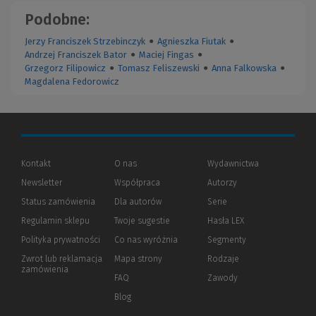
Podobne:
Jerzy Franciszek Strzebinczyk
●
Agnieszka Fiutak
●
Andrzej Franciszek Bator
●
Maciej Fingas
●
Grzegorz Filipowicz
●
Tomasz Feliszewski
●
Anna Falkowska
●
Magdalena Fedorowicz
Kontakt
O nas
Wydawnictwa
Newsletter
Współpraca
Autorzy
Status zamówienia
Dla autorów
(Nowe
(Link
Serie
okno)
do
Regulamin sklepu
Twoje sugestie
Hasła LEX
innej
strony)
Polityka prywatności
(Nowe
(Link
Co nas wyróżnia
Segmenty
okno)
do
Zwrot lub reklamacja
Mapa strony
Rodzaje
innej
zamówienia
strony)
FAQ
Zawody
Blog