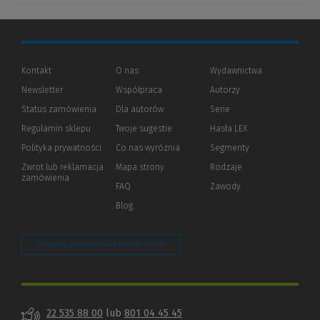
Kontakt
O nas
Wydawnictwa
Newsletter
Współpraca
Autorzy
Status zamówienia
Dla autorów
(Nowe
(Link
Serie
okno)
do
Regulamin sklepu
Twoje sugestie
Hasła LEX
innej
strony)
Polityka prywatności
(Nowe
(Link
Co nas wyróżnia
Segmenty
okno)
do
Zwrot lub reklamacja
Mapa strony
Rodzaje
innej
zamówienia
strony)
FAQ
Zawody
Blog
Zarządzaj preferencjami plików cookie
22 535 88 00
lub
801 04 45 45