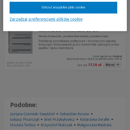
Sortuj:
Odrzuć wszystkie pliki cookie
Zarządzaj preferencjami plików cookie
Zabezpieczenie spadku i spis
-30 %
inwentarza. Komentarz do a...
Monika Dziewulska , Jarosław Świeczkowski, Jarosław Urban
Publikacja przedstawia praktyczne i teoretyczne aspekty
dotyczące dokonywania przez komornika zabezpieczenia
spadku i spisu inwentarza.
Cena regularna:
111,00 zł
Najniższa cena z 30 dni przed obniżką:
77,70 zł
Wolters Kluwer Polska
77,70 zł
Więcej
Już od:
Rok publikacji: 2016
Podobne:
Justyna Czerniak-Swędzioł
●
Sebastian Koczur
●
Łukasz Pisarczyk
●
Ariel Przybyłowicz
●
Katarzyna Serafin
●
Urszula Torbus
●
Krzysztof Walczak
●
Małgorzata Mędrala