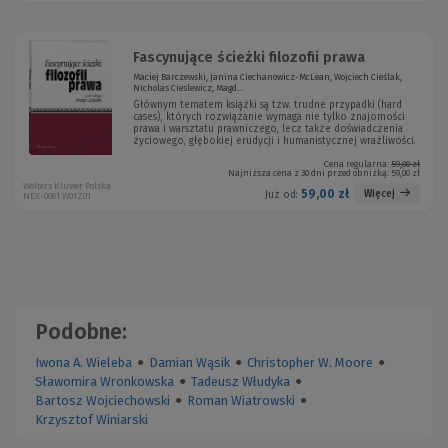
Fascynujące ścieżki filozofii prawa
Maciej Barczewski, Janina Ciechanowicz-McLean, Wojciech Cieślak,
Nicholas Cieslewicz, Magd...
Głównym tematem książki są tzw. trudne przypadki (hard
cases), których rozwiązanie wymaga nie tylko znajomości
prawa i warsztatu prawniczego, lecz także doświadczenia
życiowego, głębokiej erudycji i humanistycznej wrażliwości.
Cena regularna:
59,00 zł
Najniższa cena z 30 dni przed obniżką:
59,00 zł
Wolters Kluwer Polska
59,00 zł
Więcej
Już od:
NEX-0061 W01Z01
Podobne:
Iwona A. Wieleba
●
Damian Wąsik
●
Christopher W. Moore
●
Sławomira Wronkowska
●
Tadeusz Włudyka
●
Bartosz Wojciechowski
●
Roman Wiatrowski
●
Krzysztof Winiarski