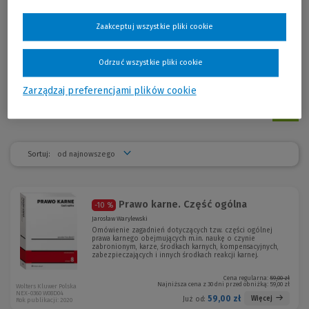
2012 dziekan Wydziału Prawa i Administracji UG; w latach 2008–2009
członek Rady Legislacyjnej przy Prezesie Rady Ministrów; w latach
Zaakceptuj wszystkie pliki cookie
2008–2018 wykonywał także zawód adwokata; należy m.in. do
Międzynarodowego Stowarzyszenia Prawa Karnego (Association
Internationale De Droit Pénal); prezes Oddziału Gdańskiego Polskiego
Odrzuć wszystkie pliki cookie
Towarzystwa Kryminalistycznego; autor i współautor ponad 150
publikacji z zakresu prawa karnego.
Zarządzaj preferencjami plików cookie
Sortuj:
Prawo karne. Część ogólna
-10 %
Jarosław Warylewski
Omówienie zagadnień dotyczących tzw. części ogólnej
prawa karnego obejmujących m.in. naukę o czynie
zabronionym, karze, środkach karnych, kompensacyjnych,
zabezpieczających i innych środkach reakcji karnej.
Cena regularna:
59,00 zł
Najniższa cena z 30 dni przed obniżką:
59,00 zł
Wolters Kluwer Polska
NEX-0360 W08D04
59,00 zł
Więcej
Już od:
Rok publikacji: 2020