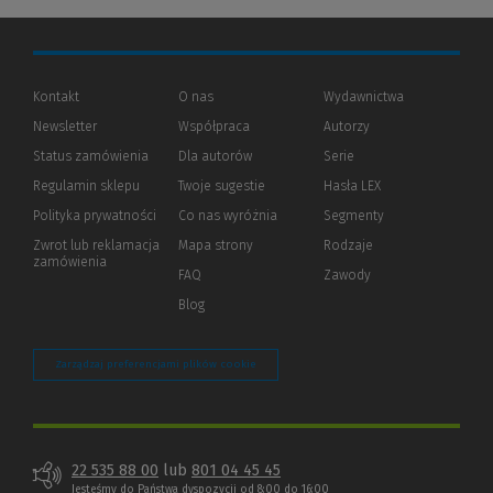
Kontakt
O nas
Wydawnictwa
Newsletter
Współpraca
Autorzy
Status zamówienia
Dla autorów
(Nowe
(Link
Serie
okno)
do
Regulamin sklepu
Twoje sugestie
Hasła LEX
innej
strony)
Polityka prywatności
(Nowe
(Link
Co nas wyróżnia
Segmenty
okno)
do
Zwrot lub reklamacja
Mapa strony
Rodzaje
innej
zamówienia
strony)
FAQ
Zawody
Blog
Zarządzaj preferencjami plików cookie
22 535 88 00
lub
801 04 45 45
Jesteśmy do Państwa dyspozycji od 8:00 do 16:00