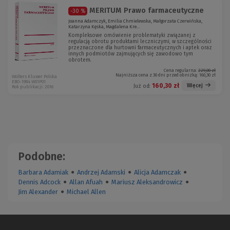
MERITUM Prawo farmaceutyczne
-30 %
Joanna Adamczyk, Emilia Chmielewska, Małgorzata Czerwińska,
Katarzyna Kęska, Magdalena Kre...
Kompleksowe omówienie problematyki związanej z
regulacją obrotu produktami leczniczymi, w szczególności
przeznaczone dla hurtowni farmaceutycznych i aptek oraz
innych podmiotów zajmujących się zawodowo tym
obrotem.
Cena regularna:
229,00 zł
Najniższa cena z 30 dni przed obniżką:
160,30 zł
Wolters Kluwer Polska
EBO-1984 W01P01
160,30 zł
Więcej
Już od:
Rok publikacji: 2016
Podobne:
Barbara Adamiak
●
Andrzej Adamski
●
Alicja Adamczak
●
Dennis Adcock
●
Allan Afuah
●
Mariusz Aleksandrowicz
●
Jim Alexander
●
Michael Allen