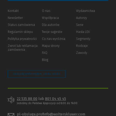
Kontakt
O nas
Wydawnictwa
Newsletter
Współpraca
Autorzy
Status zamówienia
Dla autorów
(Nowe
(Link
Serie
okno)
do
Regulamin sklepu
Twoje sugestie
Hasła LEX
innej
strony)
Polityka prywatności
(Nowe
(Link
Co nas wyróżnia
Segmenty
okno)
do
Zwrot lub reklamacja
Mapa strony
Rodzaje
innej
zamówienia
strony)
FAQ
Zawody
Blog
Zarządzaj preferencjami plików cookie
22 535 88 00
lub
801 04 45 45
Jesteśmy do Państwa dyspozycji od 8:00 do 16:00
pl-obsluga.profinfo@wolterskluwer.com