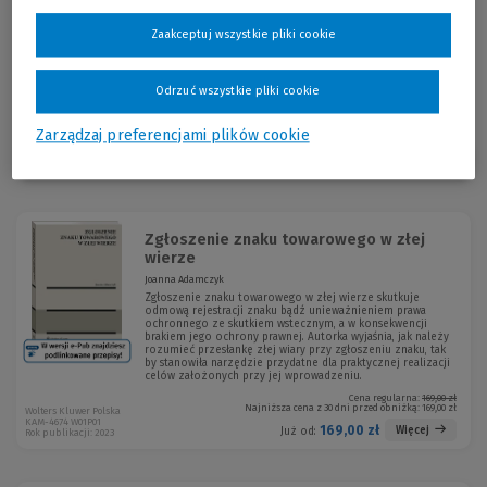
konferencjach; autorka lub współautorka publikacji z zakresu prawa
reklamy oraz prawa farmaceutycznego, a także artykułów na temat
Zaakceptuj wszystkie pliki cookie
reklamy produktów leczniczych.
Odrzuć wszystkie pliki cookie
Zarządzaj preferencjami plików cookie
Sortuj:
Zgłoszenie znaku towarowego w złej
wierze
Joanna Adamczyk
Zgłoszenie znaku towarowego w złej wierze skutkuje
odmową rejestracji znaku bądź unieważnieniem prawa
ochronnego ze skutkiem wstecznym, a w konsekwencji
brakiem jego ochrony prawnej. Autorka wyjaśnia, jak należy
rozumieć przesłankę złej wiary przy zgłoszeniu znaku, tak
by stanowiła narzędzie przydatne dla praktycznej realizacji
celów założonych przy jej wprowadzeniu.
Cena regularna:
169,00 zł
Najniższa cena z 30 dni przed obniżką:
169,00 zł
Wolters Kluwer Polska
KAM-4674 W01P01
169,00 zł
Więcej
Już od:
Rok publikacji: 2023