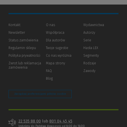
Kontakt
O nas
Wydawnictwa
Newsletter
Współpraca
Autorzy
Status zamówienia
Dla autorów
(Nowe
(Link
Serie
okno)
do
Regulamin sklepu
Twoje sugestie
Hasła LEX
innej
strony)
Polityka prywatności
(Nowe
(Link
Co nas wyróżnia
Segmenty
okno)
do
Zwrot lub reklamacja
Mapa strony
Rodzaje
innej
zamówienia
strony)
FAQ
Zawody
Blog
Zarządzaj preferencjami plików cookie
22 535 88 00
lub
801 04 45 45
Jesteśmy do Państwa dyspozycji od 8:00 do 16:00