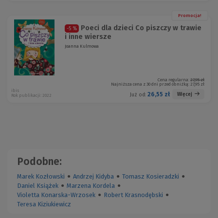
Promocja!
Poeci dla dzieci Co piszczy w trawie
-5 %
i inne wiersze
Joanna Kulmowa
Cena regularna:
27,95 zł
Najniższa cena z 30 dni przed obniżką:
27,95 zł
ibis
26,55 zł
Więcej
Już od:
Rok publikacji: 2022
Podobne:
Marek Kozłowski
●
Andrzej Kidyba
●
Tomasz Kosieradzki
●
Daniel Książek
●
Marzena Kordela
●
Violetta Konarska-Wrzosek
●
Robert Krasnodębski
●
Teresa Kiziukiewicz