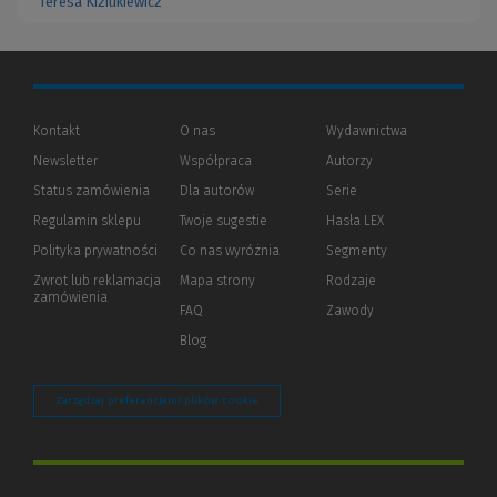
Teresa Kiziukiewicz
Kontakt
O nas
Wydawnictwa
Newsletter
Współpraca
Autorzy
Status zamówienia
Dla autorów
(Nowe
(Link
Serie
okno)
do
Regulamin sklepu
Twoje sugestie
Hasła LEX
innej
strony)
Polityka prywatności
(Nowe
(Link
Co nas wyróżnia
Segmenty
okno)
do
Zwrot lub reklamacja
Mapa strony
Rodzaje
innej
zamówienia
strony)
FAQ
Zawody
Blog
Zarządzaj preferencjami plików cookie