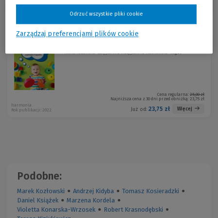
Sortuj:
Odrzuć wszystkie pliki cookie
Promocja!
Zarządzaj preferencjami plików cookie
60 zabaw żłobkowych
-5 %
Anna Różańska-Gał, Joanna Kuś, Joanna Wasilewska-Kogut
Cena regularna:
25,00 zł
Najniższa cena z 30 dni przed obniżką:
23,75 zł
harmonia
23,75 zł
Więcej
Już od:
Rok publikacji: 2022
Podobne:
Marek Kozłowski
●
Andrzej Kidyba
●
Tomasz Kosieradzki
●
Daniel Książek
●
Marzena Kordela
●
Violetta Konarska-Wrzosek
●
Robert Krasnodębski
●