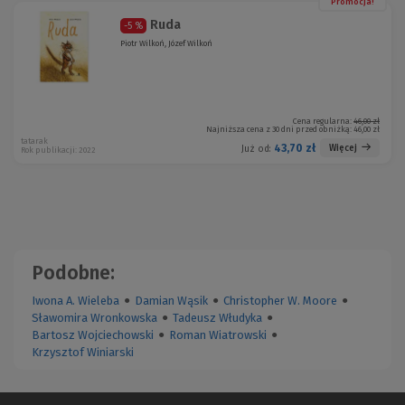
Promocja!
Ruda
-5 %
Piotr Wilkoń, Józef Wilkoń
Cena regularna:
46,00 zł
Najniższa cena z 30 dni przed obniżką:
46,00 zł
tatarak
43,70 zł
Więcej
Już od:
Rok publikacji: 2022
Podobne:
Iwona A. Wieleba
●
Damian Wąsik
●
Christopher W. Moore
●
Sławomira Wronkowska
●
Tadeusz Włudyka
●
Bartosz Wojciechowski
●
Roman Wiatrowski
●
Krzysztof Winiarski