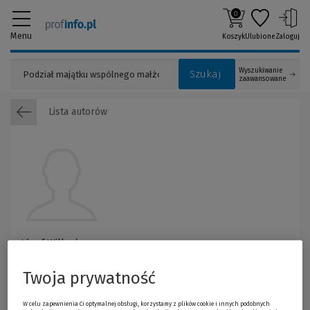
0
Menu
Koszyk
Ulubione
Zaloguj
Wyszukiwanie
Szukaj
zaawansowane
Lista autorów
Józef Wilkoń
Twoja prywatność
W celu zapewnienia Ci optymalnej obsługi, korzystamy z plików cookie i innych podobnych