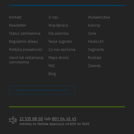
Kontakt
O nas
Wydawnictwa
Newsletter
Współpraca
Autorzy
Status zamówienia
Dla autorów
(Nowe
(Link
Serie
okno)
do
Regulamin sklepu
Twoje sugestie
Hasła LEX
innej
strony)
Polityka prywatności
(Nowe
(Link
Co nas wyróżnia
Segmenty
okno)
do
Zwrot lub reklamacja
Mapa strony
Rodzaje
innej
zamówienia
strony)
FAQ
Zawody
Blog
Zarządzaj preferencjami plików cookie
22 535 88 00
lub
801 04 45 45
Jesteśmy do Państwa dyspozycji od 8:00 do 16:00