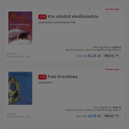
Promocja!
Kto obudził niedźwiedzia
-5 %
Józef Wilkoń, Rudolf Wiemer Otto
Cena regularna:
55,00 zł
Najniższa cena z 30 dni przed obniżką:
55,00 zł
tatarak
52,25 zł
Więcej
Już od:
Rok publikacji: 2024
Promocja!
Pani Drozdowa
-5 %
Józef Wilkoń
Cena regularna:
46,00 zł
Najniższa cena z 30 dni przed obniżką:
46,00 zł
tatarak
43,70 zł
Więcej
Już od:
Rok publikacji: 2023