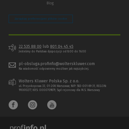
Blog
Zarządzaj preferencjami plików cookie
22 535 88 00
lub
801 04 45 45
Jesteśmy do Państwa dyspozycji od 8:00 do 16:00
pl-obsluga.profinfo@wolterskluwer.com
Na wiadomość odpowiemy możliwe jak najszybciej.
Wolters Kluwer Polska Sp. z o.o.
ul. Przyokopowa 33, 01-208 Warszawa; NIP: 583-001-89-31, REGON:
190610277, KRS: 0000709879, Sąd rejonowy dla M.S. Warszawy