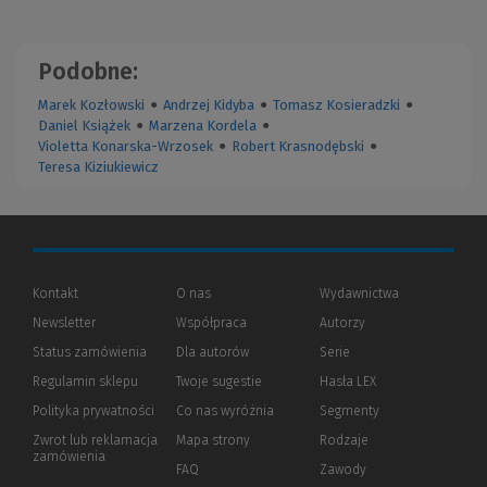
Podobne:
Marek Kozłowski
●
Andrzej Kidyba
●
Tomasz Kosieradzki
●
Daniel Książek
●
Marzena Kordela
●
Violetta Konarska-Wrzosek
●
Robert Krasnodębski
●
Teresa Kiziukiewicz
Kontakt
O nas
Wydawnictwa
Newsletter
Współpraca
Autorzy
Status zamówienia
Dla autorów
(Nowe
(Link
Serie
okno)
do
Regulamin sklepu
Twoje sugestie
Hasła LEX
innej
strony)
Polityka prywatności
(Nowe
(Link
Co nas wyróżnia
Segmenty
okno)
do
Zwrot lub reklamacja
Mapa strony
Rodzaje
innej
zamówienia
strony)
FAQ
Zawody