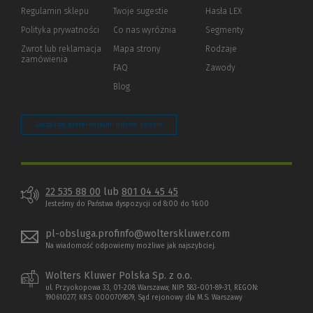
okno)
do
Regulamin sklepu
Twoje sugestie
Hasła LEX
innej
strony)
Polityka prywatności
(Nowe
(Link
Co nas wyróżnia
Segmenty
okno)
do
Zwrot lub reklamacja
Mapa strony
Rodzaje
innej
zamówienia
strony)
FAQ
Zawody
Blog
Zarządzaj preferencjami plików cookie
22 535 88 00
lub
801 04 45 45
Jesteśmy do Państwa dyspozycji od 8:00 do 16:00
pl-obsluga.profinfo@wolterskluwer.com
Na wiadomość odpowiemy możliwe jak najszybciej.
Wolters Kluwer Polska Sp. z o.o.
ul. Przyokopowa 33, 01-208 Warszawa; NIP: 583-001-89-31, REGON:
190610277, KRS: 0000709879, Sąd rejonowy dla M.S. Warszawy