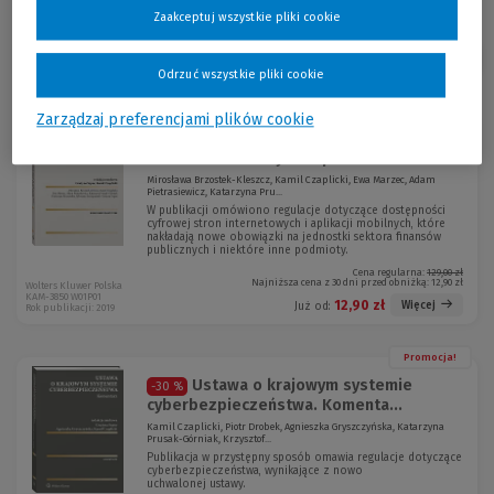
Zaakceptuj wszystkie pliki cookie
Sortuj:
Odrzuć wszystkie pliki cookie
Promocja!
Zarządzaj preferencjami plików cookie
Ustawa o dostępności cyfrowej
-90 %
stron internetowych i apl...
Mirosława Brzostek-Kleszcz, Kamil Czaplicki, Ewa Marzec, Adam
Pietrasiewicz, Katarzyna Pru...
W publikacji omówiono regulacje dotyczące dostępności
cyfrowej stron internetowych i aplikacji mobilnych, które
nakładają nowe obowiązki na jednostki sektora finansów
publicznych i niektóre inne podmioty.
Cena regularna:
129,00 zł
Najniższa cena z 30 dni przed obniżką:
12,90 zł
Wolters Kluwer Polska
KAM-3850 W01P01
12,90 zł
Więcej
Już od:
Rok publikacji: 2019
Promocja!
Ustawa o krajowym systemie
-30 %
cyberbezpieczeństwa. Komenta...
Kamil Czaplicki, Piotr Drobek, Agnieszka Gryszczyńska, Katarzyna
Prusak-Górniak, Krzysztof...
Publikacja w przystępny sposób omawia regulacje dotyczące
cyberbezpieczeństwa, wynikające z nowo
uchwalonej ustawy.