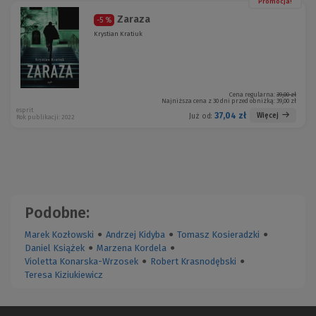
Promocja!
Zaraza
-5 %
Krystian Kratiuk
Cena regularna:
39,00 zł
Najniższa cena z 30 dni przed obniżką:
39,00 zł
esprit
37,04 zł
Więcej
Już od:
Rok publikacji: 2022
Podobne:
Marek Kozłowski
●
Andrzej Kidyba
●
Tomasz Kosieradzki
●
Daniel Książek
●
Marzena Kordela
●
Violetta Konarska-Wrzosek
●
Robert Krasnodębski
●
Teresa Kiziukiewicz