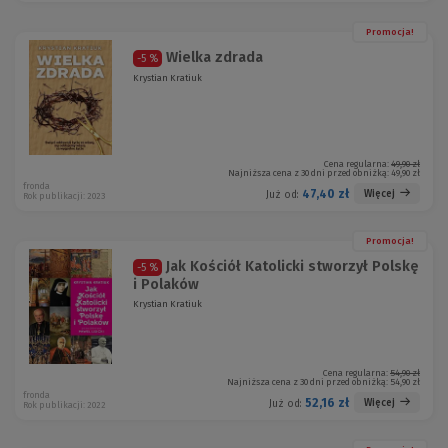
Promocja!
Wielka zdrada
-5 %
Krystian Kratiuk
Cena regularna:
49,90 zł
Najniższa cena z 30 dni przed obniżką:
49,90 zł
fronda
47,40 zł
Więcej
Już od:
Rok publikacji: 2023
Promocja!
Jak Kościół Katolicki stworzył Polskę
-5 %
i Polaków
Krystian Kratiuk
Cena regularna:
54,90 zł
Najniższa cena z 30 dni przed obniżką:
54,90 zł
fronda
52,16 zł
Więcej
Już od:
Rok publikacji: 2022