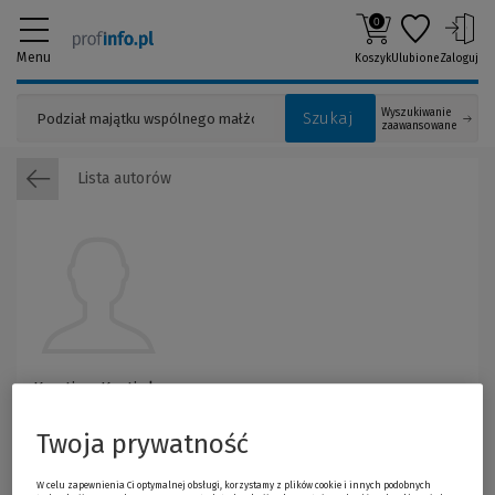
0
Menu
Koszyk
Ulubione
Zaloguj
Wyszukiwanie
Szukaj
zaawansowane
Lista autorów
Krystian Kratiuk
Twoja prywatność
W celu zapewnienia Ci optymalnej obsługi, korzystamy z plików cookie i innych podobnych