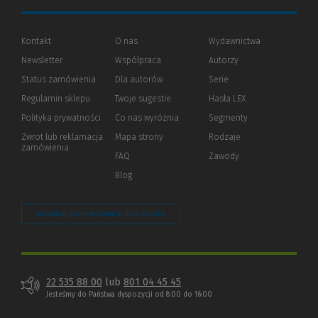
Kontakt
O nas
Wydawnictwa
Newsletter
Współpraca
Autorzy
Status zamówienia
Dla autorów
(Nowe
(Link
Serie
okno)
do
Regulamin sklepu
Twoje sugestie
Hasła LEX
innej
strony)
Polityka prywatności
(Nowe
(Link
Co nas wyróżnia
Segmenty
okno)
do
Zwrot lub reklamacja
Mapa strony
Rodzaje
innej
zamówienia
strony)
FAQ
Zawody
Blog
Zarządzaj preferencjami plików cookie
22 535 88 00
lub
801 04 45 45
Jesteśmy do Państwa dyspozycji od 8:00 do 16:00