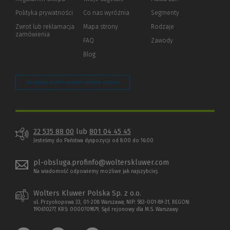
innej
strony)
Polityka prywatności
(Nowe
(Link
Co nas wyróżnia
Segmenty
okno)
do
Zwrot lub reklamacja
Mapa strony
Rodzaje
innej
zamówienia
strony)
FAQ
Zawody
Blog
Zarządzaj preferencjami plików cookie
22 535 88 00
lub
801 04 45 45
Jesteśmy do Państwa dyspozycji od 8:00 do 16:00
pl-obsluga.profinfo@wolterskluwer.com
Na wiadomość odpowiemy możliwe jak najszybciej.
Wolters Kluwer Polska Sp. z o.o.
ul. Przyokopowa 33, 01-208 Warszawa; NIP: 583-001-89-31, REGON:
190610277, KRS: 0000709879, Sąd rejonowy dla M.S. Warszawy