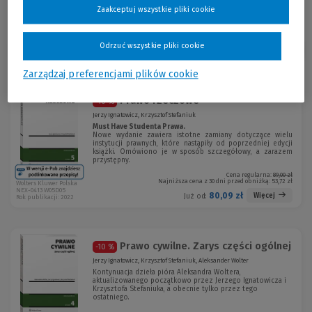
Zaakceptuj wszystkie pliki cookie
Odrzuć wszystkie pliki cookie
Sortuj:
Zarządzaj preferencjami plików cookie
Prawo rzeczowe
-10 %
Jerzy Ignatowicz, Krzysztof Stefaniuk
Must Have Studenta Prawa.
Nowe wydanie zawiera istotne zamiany dotyczące wielu
instytucji prawnych, które nastąpiły od poprzedniej edycji
książki. Omówiono je w sposób szczegółowy, a zarazem
przystępny.
Cena regularna:
89,00 zł
Najniższa cena z 30 dni przed obniżką:
53,72 zł
Wolters Kluwer Polska
NEX-0413 W05D05
80,09 zł
Więcej
Już od:
Rok publikacji: 2022
Prawo cywilne. Zarys części ogólnej
-10 %
Jerzy Ignatowicz, Krzysztof Stefaniuk, Aleksander Wolter
Kontynuacja dzieła pióra Aleksandra Woltera,
aktualizowanego początkowo przez Jerzego Ignatowicza i
Krzysztofa Stefaniuka, a obecnie tylko przez tego
ostatniego.