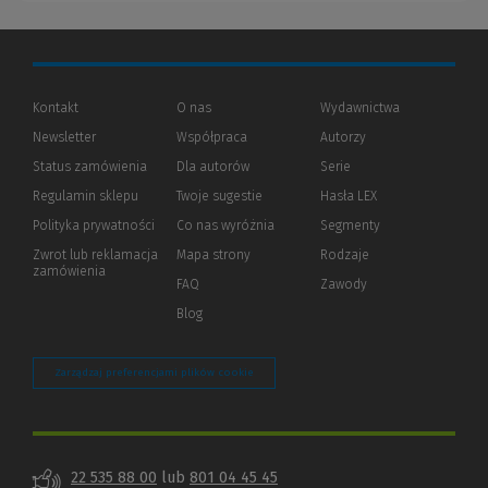
Kontakt
O nas
Wydawnictwa
Newsletter
Współpraca
Autorzy
Status zamówienia
Dla autorów
(Nowe
(Link
Serie
okno)
do
Regulamin sklepu
Twoje sugestie
Hasła LEX
innej
strony)
Polityka prywatności
(Nowe
(Link
Co nas wyróżnia
Segmenty
okno)
do
Zwrot lub reklamacja
Mapa strony
Rodzaje
innej
zamówienia
strony)
FAQ
Zawody
Blog
Zarządzaj preferencjami plików cookie
22 535 88 00
lub
801 04 45 45