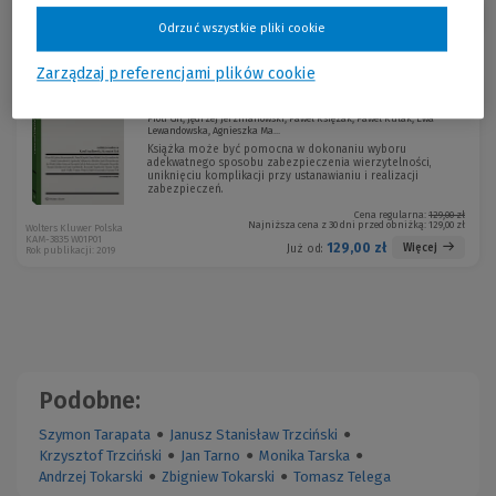
Sortuj:
Odrzuć wszystkie pliki cookie
Zarządzaj preferencjami plików cookie
Zabezpieczenia wierzytelności
Piotr Gil, Jędrzej Jerzmanowski, Paweł Księżak, Paweł Kułak, Ewa
Lewandowska, Agnieszka Ma...
Książka może być pomocna w dokonaniu wyboru
adekwatnego sposobu zabezpieczenia wierzytelności,
uniknięciu komplikacji przy ustanawianiu i realizacji
zabezpieczeń.
Cena regularna:
129,00 zł
Najniższa cena z 30 dni przed obniżką:
129,00 zł
Wolters Kluwer Polska
KAM-3835 W01P01
129,00 zł
Więcej
Już od:
Rok publikacji: 2019
Podobne:
Szymon Tarapata
●
Janusz Stanisław Trzciński
●
Krzysztof Trzciński
●
Jan Tarno
●
Monika Tarska
●
Andrzej Tokarski
●
Zbigniew Tokarski
●
Tomasz Telega