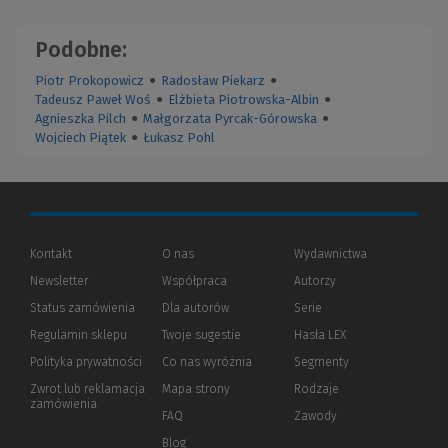
Podobne:
Piotr Prokopowicz
●
Radosław Piekarz
●
Tadeusz Paweł Woś
●
Elżbieta Piotrowska-Albin
●
Agnieszka Pilch
●
Małgorzata Pyrcak-Górowska
●
Wojciech Piątek
●
Łukasz Pohl
Kontakt
O nas
Wydawnictwa
Newsletter
Współpraca
Autorzy
Status zamówienia
Dla autorów
(Nowe
(Link
Serie
okno)
do
Regulamin sklepu
Twoje sugestie
Hasła LEX
innej
strony)
Polityka prywatności
(Nowe
(Link
Co nas wyróżnia
Segmenty
okno)
do
Zwrot lub reklamacja
Mapa strony
Rodzaje
innej
zamówienia
strony)
FAQ
Zawody
Blog