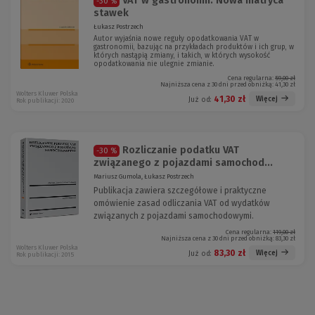
VAT w gastronomii. Nowa matryca
-30 %
stawek
Łukasz Postrzech
Autor wyjaśnia nowe reguły opodatkowania VAT w
gastronomii, bazując na przykładach produktów i ich grup, w
których nastąpią zmiany, i takich, w których wysokość
opodatkowania nie ulegnie zmianie.
Cena regularna:
59,00 zł
Najniższa cena z 30 dni przed obniżką:
41,30 zł
Wolters Kluwer Polska
41,30 zł
Więcej
Już od:
Rok publikacji: 2020
Rozliczanie podatku VAT
-30 %
związanego z pojazdami samochod...
Mariusz Gumola, Łukasz Postrzech
Publikacja zawiera szczegółowe i praktyczne
omówienie zasad odliczania VAT od wydatków
związanych z pojazdami samochodowymi.
Cena regularna:
119,00 zł
Najniższa cena z 30 dni przed obniżką:
83,30 zł
Wolters Kluwer Polska
83,30 zł
Więcej
Już od:
Rok publikacji: 2015