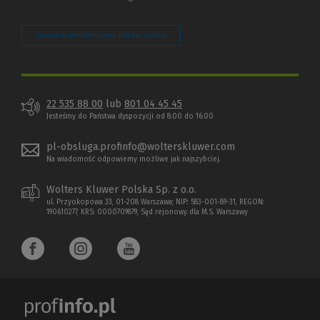
Zarządzaj preferencjami plików cookie
22 535 88 00
lub
801 04 45 45
Jesteśmy do Państwa dyspozycji od 8:00 do 16:00
pl-obsluga.profinfo@wolterskluwer.com
Na wiadomość odpowiemy możliwe jak najszybciej.
Wolters Kluwer Polska Sp. z o.o.
ul. Przyokopowa 33, 01-208 Warszawa; NIP: 583-001-89-31, REGON:
190610277, KRS: 0000709879, Sąd rejonowy dla M.S. Warszawy