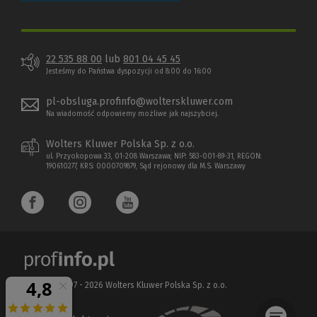
22 535 88 00
lub
801 04 45 45
Jesteśmy do Państwa dyspozycji od 8:00 do 16:00
pl-obsluga.profinfo@wolterskluwer.com
Na wiadomość odpowiemy możliwe jak najszybciej.
Wolters Kluwer Polska Sp. z o.o.
ul. Przyokopowa 33, 01-208 Warszawa; NIP: 583-001-89-31, REGON:
190610277, KRS: 0000709879, Sąd rejonowy dla M.S. Warszawy
Copyright 1997 - 2026 Wolters Kluwer Polska Sp. z o.o.