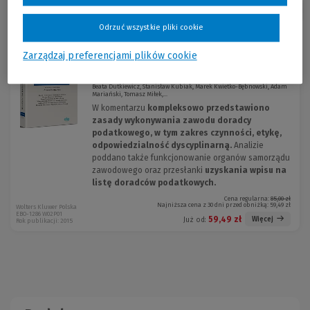
Sortuj:
Odrzuć wszystkie pliki cookie
Zarządzaj preferencjami plików cookie
Ustawa o doradztwie podatkowym.
-30 %
Komentarz
Beata Dutkiewicz, Stanisław Kubiak, Marek Kwietko-Bębnowski, Adam
Mariański, Tomasz Miłek,...
W komentarzu
kompleksowo przedstawiono
zasady wykonywania zawodu doradcy
podatkowego, w tym zakres czynności, etykę,
odpowiedzialność dyscyplinarną.
Analizie
poddano także funkcjonowanie organów samorządu
zawodowego oraz przesłanki
uzyskania wpisu na
listę doradców podatkowych.
Cena regularna:
85,00 zł
Najniższa cena z 30 dni przed obniżką:
59,49 zł
Wolters Kluwer Polska
EBO-1286 W02P01
59,49 zł
Więcej
Już od:
Rok publikacji: 2015