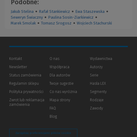
Podobne:
Jakub Stelina
●
Rafał Stankiewicz
●
Ewa Staszewska
●
Seweryn Świaczny
●
Paulina Sosin-Ziarkiewicz
●
Marek Smolak
●
Tomasz Srogosz
●
Wojciech Stachurski
Kontakt
O nas
Wydawnictwa
Newsletter
Współpraca
Autorzy
Status zamówienia
Dla autorów
(Nowe
(Link
Serie
okno)
do
Regulamin sklepu
Twoje sugestie
Hasła LEX
innej
strony)
Polityka prywatności
(Nowe
(Link
Co nas wyróżnia
Segmenty
okno)
do
Zwrot lub reklamacja
Mapa strony
Rodzaje
innej
zamówienia
strony)
FAQ
Zawody
Blog
Zarządzaj preferencjami plików cookie