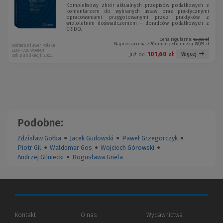
Kompleksowy zbiór aktualnych przepisów podatkowych z
komentarzem do wybranych ustaw oraz praktycznymi
opracowaniami przygotowanymi przez praktyków z
wieloletnim doświadczeniem – doradców podatkowych z
CRIDO.
Cena regularna:
127,00 zł
Najniższa cena z 30 dni przed obniżką:
88,89 zł
Wolters Kluwer Polska
EBO-1726 W09P01
101,60 zł
Więcej
Już od:
Rok publikacji: 2023
Podobne:
Zdzisław Gołba
●
Jacek Gudowski
●
Paweł Grzegorczyk
●
Piotr Gil
●
Waldemar Gos
●
Wojciech Górowski
●
Andrzej Gliniecki
●
Bogusława Gnela
Kontakt
O nas
Wydawnictwa