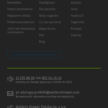
Newsletter
Współpraca
Autorzy
Status zamówienia
Dla autorów
(Nowe
(Link
Serie
okno)
do
Regulamin sklepu
Twoje sugestie
Hasła LEX
innej
strony)
Polityka prywatności
(Nowe
(Link
Co nas wyróżnia
Segmenty
okno)
do
Zwrot lub reklamacja
Mapa strony
Rodzaje
innej
zamówienia
strony)
FAQ
Zawody
Blog
Zarządzaj preferencjami plików cookie
22 535 88 00
lub
801 04 45 45
Jesteśmy do Państwa dyspozycji od 8:00 do 16:00
pl-obsluga.profinfo@wolterskluwer.com
Na wiadomość odpowiemy możliwe jak najszybciej.
Wolters Kluwer Polska Sp. z o.o.