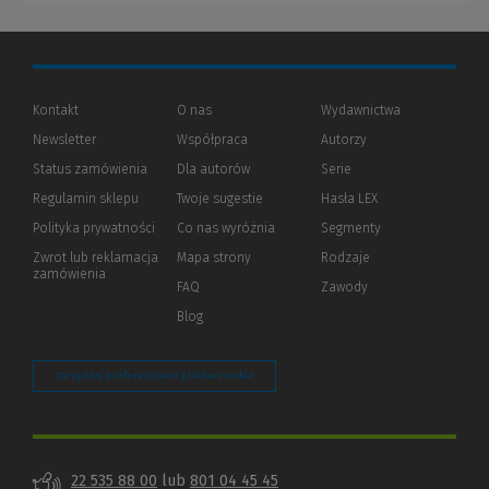
Kontakt
O nas
Wydawnictwa
Newsletter
Współpraca
Autorzy
Status zamówienia
Dla autorów
(Nowe
(Link
Serie
okno)
do
Regulamin sklepu
Twoje sugestie
Hasła LEX
innej
strony)
Polityka prywatności
(Nowe
(Link
Co nas wyróżnia
Segmenty
okno)
do
Zwrot lub reklamacja
Mapa strony
Rodzaje
innej
zamówienia
strony)
FAQ
Zawody
Blog
Zarządzaj preferencjami plików cookie
22 535 88 00
lub
801 04 45 45