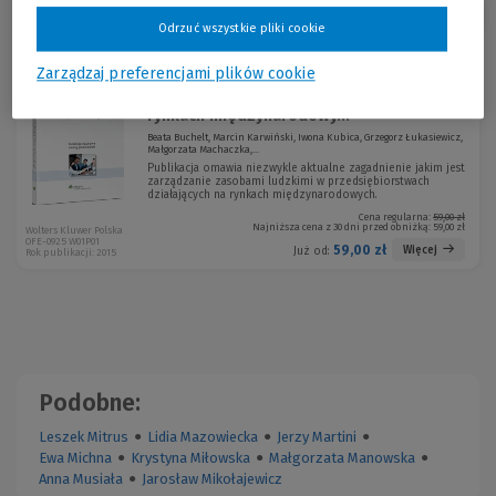
Sortuj:
Odrzuć wszystkie pliki cookie
Zarządzaj preferencjami plików cookie
Zarządzanie zasobami ludzkimi na
rynkach międzynarodowy...
Beata Buchelt, Marcin Karwiński, Iwona Kubica, Grzegorz Łukasiewicz,
Małgorzata Machaczka,...
Publikacja omawia niezwykle aktualne zagadnienie jakim jest
zarządzanie zasobami ludzkimi w przedsiębiorstwach
działających na rynkach międzynarodowych.
Cena regularna:
59,00 zł
Najniższa cena z 30 dni przed obniżką:
59,00 zł
Wolters Kluwer Polska
OFE-0925 W01P01
59,00 zł
Więcej
Już od:
Rok publikacji: 2015
Podobne:
Leszek Mitrus
●
Lidia Mazowiecka
●
Jerzy Martini
●
Ewa Michna
●
Krystyna Miłowska
●
Małgorzata Manowska
●
Anna Musiała
●
Jarosław Mikołajewicz