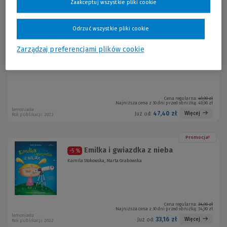
Zaakceptuj wszystkie pliki cookie
Sortuj:
Odrzuć wszystkie pliki cookie
Promocja!
Emilka i potwory z legend
-5 %
Zarządzaj preferencjami plików cookie
Kamila Stokowska, Marta Grabowska
Cena regularna:
49,90 zł
Najniższa cena z 30 dni przed obniżką:
49,90 zł
lemoniada
47,40 zł
Więcej
Już od:
Rok publikacji: 2023
Promocja!
Emilka i gwiazdka z nieba
-5 %
Kamila Stokowska, Marta Grabowska
Cena regularna:
34,90 zł
Najniższa cena z 30 dni przed obniżką:
34,90 zł
lemoniada
33,16 zł
Więcej
Już od:
Rok publikacji: 2022