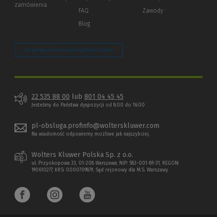
zamówienia
strony)
FAQ
Zawody
Blog
Zarządzaj preferencjami plików cookie
22 535 88 00
lub
801 04 45 45
Jesteśmy do Państwa dyspozycji od 8:00 do 16:00
pl-obsluga.profinfo@wolterskluwer.com
Na wiadomość odpowiemy możliwe jak najszybciej.
Wolters Kluwer Polska Sp. z o.o.
ul. Przyokopowa 33, 01-208 Warszawa; NIP: 583-001-89-31, REGON:
190610277, KRS: 0000709879, Sąd rejonowy dla M.S. Warszawy