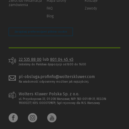
Zwrot lub reklamacja
Mapa strony
Rodzaje
innej
zamówienia
strony)
FAQ
Zawody
Blog
Zarządzaj preferencjami plików cookie
22 535 88 00
lub
801 04 45 45
Jesteśmy do Państwa dyspozycji od 8:00 do 16:00
pl-obsluga.profinfo@wolterskluwer.com
Na wiadomość odpowiemy możliwe jak najszybciej.
Wolters Kluwer Polska Sp. z o.o.
ul. Przyokopowa 33, 01-208 Warszawa; NIP: 583-001-89-31, REGON:
190610277, KRS: 0000709879, Sąd rejonowy dla M.S. Warszawy