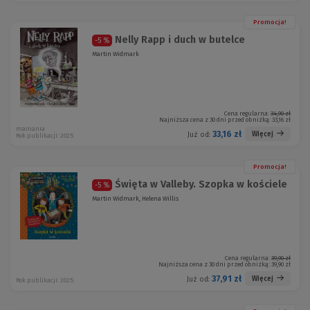
Promocja!
Nelly Rapp i duch w butelce
-5 %
Martin Widmark
Cena regularna:
34,90 zł
Najniższa cena z 30 dni przed obniżką:
33,16 zł
mamania
33,16 zł
Więcej
Już od:
Rok publikacji: 2025
Promocja!
Święta w Valleby. Szopka w kościele
-5 %
Martin Widmark, Helena Willis
Cena regularna:
39,90 zł
Najniższa cena z 30 dni przed obniżką:
39,90 zł
37,91 zł
Więcej
Już od:
Rok publikacji: 2025