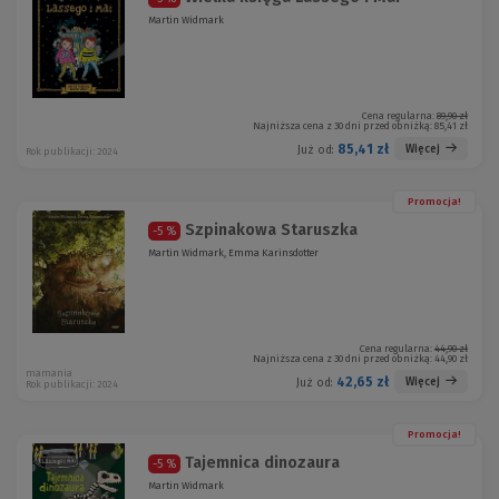
Martin Widmark
Cena regularna:
89,90 zł
Najniższa cena z 30 dni przed obniżką:
85,41 zł
85,41 zł
Więcej
Już od:
Rok publikacji: 2024
Promocja!
Szpinakowa Staruszka
-5 %
Martin Widmark, Emma Karinsdotter
Cena regularna:
44,90 zł
Najniższa cena z 30 dni przed obniżką:
44,90 zł
mamania
42,65 zł
Więcej
Już od:
Rok publikacji: 2024
Promocja!
Tajemnica dinozaura
-5 %
Martin Widmark