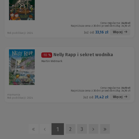
Cena regularna:
34,90 zł
Najniższa cena z 30 dni przed obniżką:
34,90 zł
33,16 zł
Więcej
Już od:
Rok publikacji: 2024
Nelly Rapp i sekret wodnika
-10 %
Martin Widmark
Cena regularna:
34,90 zł
Najniższa cena z 30 dni przed obniżką:
34,90 zł
mamania
31,42 zł
Więcej
Już od:
Rok publikacji: 2024
1
2
3