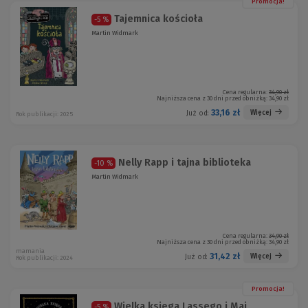
Promocja!
Tajemnica kościoła
-5 %
Martin Widmark
Cena regularna:
34,90 zł
Najniższa cena z 30 dni przed obniżką:
34,90 zł
33,16 zł
Więcej
Już od:
Rok publikacji: 2025
Nelly Rapp i tajna biblioteka
-10 %
Martin Widmark
Cena regularna:
34,90 zł
Najniższa cena z 30 dni przed obniżką:
34,90 zł
mamania
31,42 zł
Więcej
Już od:
Rok publikacji: 2024
Promocja!
Wielka księga Lassego i Mai
-5 %