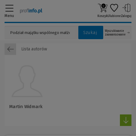
0
Menu
Koszyk
Ulubione
Zaloguj
Wyszukiwanie
Szukaj
zaawansowane
Lista autorów
Martin Widmark