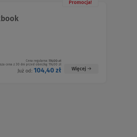
Promocja!
kbook
Cena regularna:
116,00 zł
sza cena z 30 dni przed obniżką:
116,00 zł
Więcej
104,40 zł
Już od: