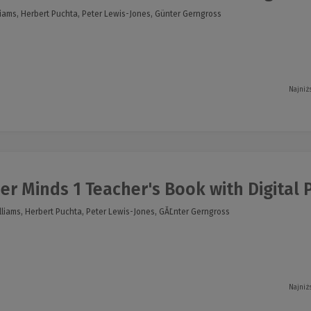
liams, Herbert Puchta, Peter Lewis-Jones, Günter Gerngross
Najniż
r Minds 1 Teacher's Book with Digital Pa
lliams, Herbert Puchta, Peter Lewis-Jones, GĂĽnter Gerngross
Najniż