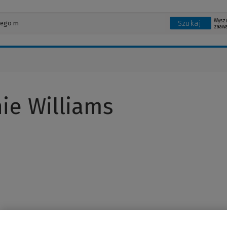
Wysz
Szukaj
zaaw
ie Williams