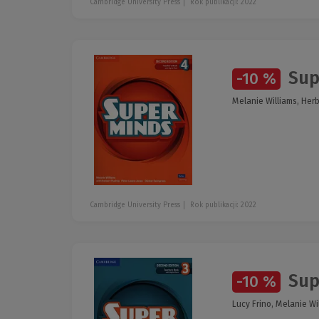
Cambridge University Press
Rok publikacji: 2022
Supe
-10 %
Melanie Williams, Her
Cambridge University Press
Rok publikacji: 2022
Supe
-10 %
Lucy Frino, Melanie Wi