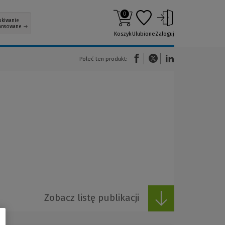
0
ukiwanie
ansowane
Koszyk
Ulubione
Zaloguj
(Nowe okno)
(Link do innej strony)
(Link do innej strony)
Poleć ten produkt:
Zobacz listę publikacji