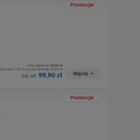
Promocja!
k
Cena regularna:
111,00 zł
ższa cena z 30 dni przed obniżką:
111,00 zł
Więcej
99,90 zł
Już od:
Promocja!
k