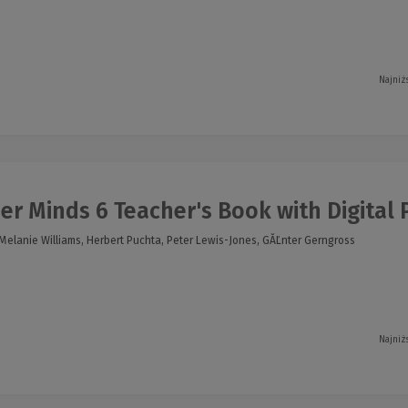
Najniż
r Minds 6 Teacher's Book with Digital Pa
elanie Williams, Herbert Puchta, Peter Lewis-Jones, GĂĽnter Gerngross
Najniż