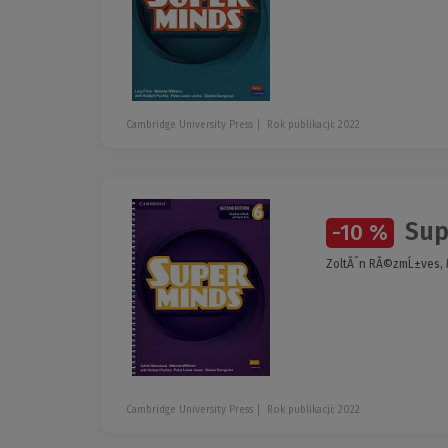
Cambridge University Press
Rok publikacji: 2022
Supe
-10 %
ZoltĂˇn RĂ©zmĹ±ves, M
Cambridge University Press
Rok publikacji: 2022