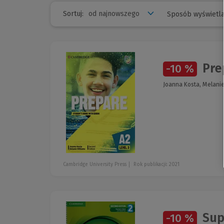
Sortuj:
Sposób wyświetla
Prep
-10 %
Joanna Kosta, Melanie
Cambridge University Press
Rok publikacji: 2021
Supe
-10 %