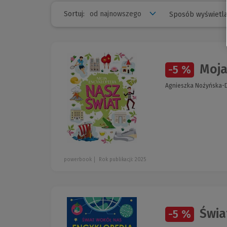
Sortuj:
Sposób wyświetla
Moja
-5 %
Agnieszka Nożyńska-D
powerbook
Rok publikacji: 2025
Świa
-5 %