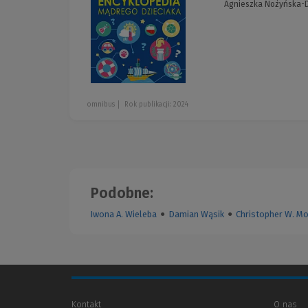
Agnieszka Nożyńska-D
omnibus
Rok publikacji: 2024
Podobne:
Iwona A. Wieleba
●
Damian Wąsik
●
Christopher W. M
Kontakt
O nas