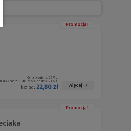
Promocja!
Cena regularna:
23,99 zł
iższa cena z 30 dni przed obniżką:
23,99 zł
Więcej
22,80 zł
Już od:
Promocja!
eciaka