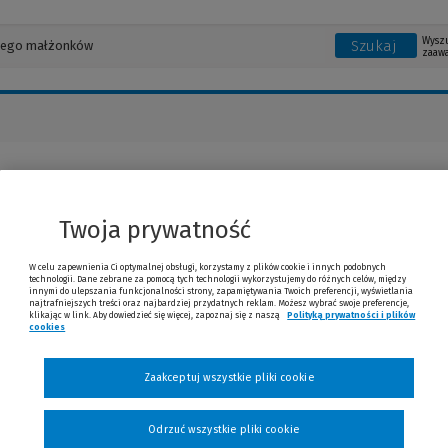
Wysz
Szukaj
zaaw
ł Wójtowski
Twoja prywatność
W celu zapewnienia Ci optymalnej obsługi, korzystamy z plików cookie i innych podobnych
technologii. Dane zebrane za pomocą tych technologii wykorzystujemy do różnych celów, między
innymi do ulepszania funkcjonalności strony, zapamiętywania Twoich preferencji, wyświetlania
najtrafniejszych treści oraz najbardziej przydatnych reklam. Możesz wybrać swoje preferencje,
klikając w link. Aby dowiedzieć się więcej, zapoznaj się z naszą
Polityką prywatności i plików
cookies
(Nowe okno)
(Link do innej strony)
Zaakceptuj wszystkie pliki cookie
Odrzuć wszystkie pliki cookie