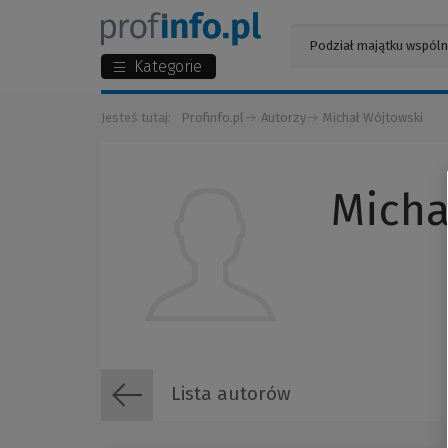
Kategorie
Jesteś tutaj:
Profinfo.pl
Autorzy
Michał Wójtowski
Micha
Lista autorów