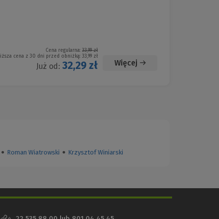
Cena regularna:
33,99 zł
iższa cena z 30 dni przed obniżką:
33,99 zł
Więcej
32,29 zł
Już od:
●
Roman Wiatrowski
●
Krzysztof Winiarski
22 535 88 00
lub
801 04 45 45