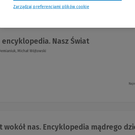
Zarządzaj preferencjami plików cookie
nia
 encyklopedia. Nasz Świat
emianiuk, Michał Wójtowski
Najn
t wokół nas. Encyklopedia mądrego dzi