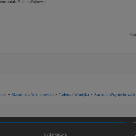
emianiuk, Michał Wójtowski
Najn
oore
●
Sławomira Wronkowska
●
Tadeusz Włudyka
●
Bartosz Wojciechowski
Wydawnictwa