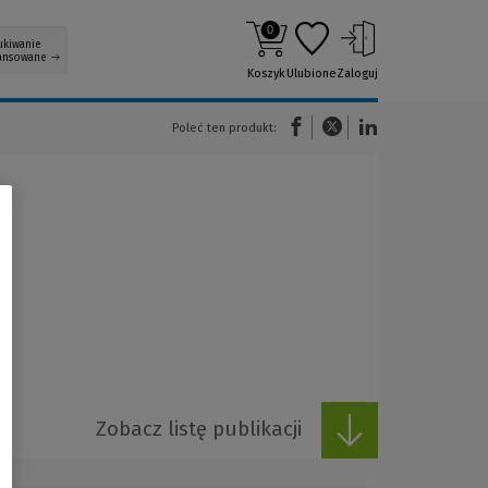
0
ukiwanie
ansowane
Koszyk
Ulubione
Zaloguj
(Nowe okno)
(Link do innej strony)
(Link do innej strony)
Poleć ten produkt:
Zobacz listę publikacji