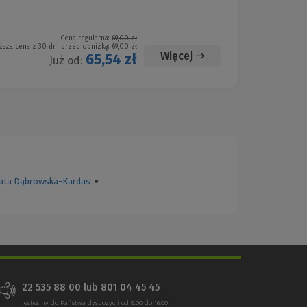
Cena regularna:
69,00 zł
ższa cena z 30 dni przed obniżką:
69,00 zł
Więcej
65,54 zł
Już od:
ata Dąbrowska-Kardas
●
22 535 88 00
lub
801 04 45 45
Jesteśmy do Państwa dyspozycji od 8:00 do 16:00