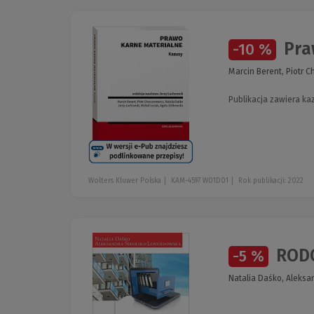
Pra
-10 %
Marcin Berent, Piotr C
Publikacja zawiera ka
Wolters Kluwer Polska
KAM-4597 W01D01
Rok publikacji: 2022
RODO
-5 %
Natalia Daśko, Aleks