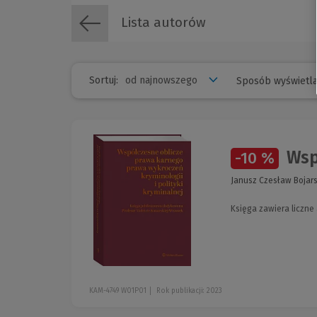
Lista autorów
Sortuj:
Sposób wyświetla
Wspó
-10 %
Janusz Czesław Bojars
Księga zawiera liczne
KAM-4749 W01P01
Rok publikacji: 2023