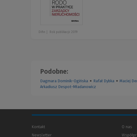
Difin
Rok publikacji: 2019
Podobne:
Dagmara Dominik-Ogińska
●
Rafał Dybka
●
Maciej De
Arkadiusz Despot-Mładanowicz
Kontakt
O nas
Newsletter
Współpr