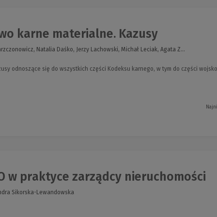
wo karne materialne. Kazusy
hrzczonowicz, Natalia Daśko, Jerzy Lachowski, Michał Leciak, Agata Z...
zusy odnoszące się do wszystkich części Kodeksu karnego, w tym do części wojsk
Najn
 w praktyce zarządcy nieruchomości
andra Sikorska-Lewandowska