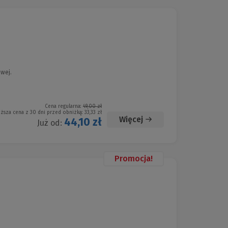
owej.
Cena regularna:
49,00 zł
iższa cena z 30 dni przed obniżką:
33,33 zł
Więcej
44,10 zł
Już od:
Promocja!