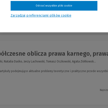
Odrzuć wszystkie pliki cookie
Zarządzaj preferencjami plików cookie
nia
łczesne oblicza prawa karnego, prawa 
ki, Natalia Daśko, Jerzy Lachowski, Tomasz Oczkowski, Agata Ziółkowsk...
 artykuły podejmujące aktualne problemy teoretyczne i praktyczne przede wszystk
Najniż