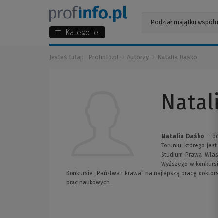
Kategorie
Jesteś tutaj:
Profinfo.pl
Autorzy
Natalia Daśko
Natal
Natalia Daśko
– do
Toruniu, którego jes
Studium Prawa Własn
Wyższego w konkursie
Konkursie „Państwa i Prawa” na najlepszą pracę doktors
prac naukowych.