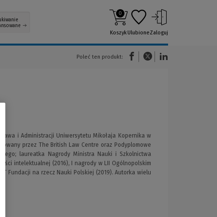
0
ukiwanie
ansowane
Koszyk
Ulubione
Zaloguj
(Nowe okno)
(Link do innej strony)
(Link do innej strony)
Poleć ten produkt:
awa i Administracji Uniwersytetu Mikołaja Kopernika w
anizowany przez The British Law Centre oraz Podyplomowe
kiego; laureatka Nagrody Ministra Nauki i Szkolnictwa
ci intelektualnej (2016), I nagrody w LII Ogólnopolskim
 Fundacji na rzecz Nauki Polskiej (2019). Autorka wielu