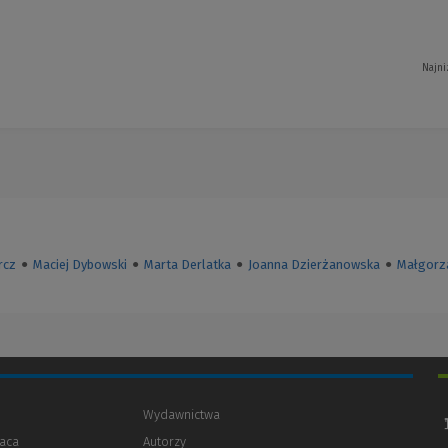
Najni
rcz
●
Maciej Dybowski
●
Marta Derlatka
●
Joanna Dzierżanowska
●
Małgorz
Wydawnictwa
aca
Autorzy