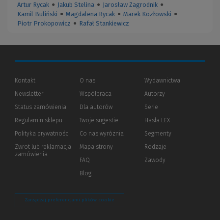
Artur Rycak
●
Jakub Stelina
●
Jarosław Zagrodnik
●
Kamil Buliński
●
Magdalena Rycak
●
Marek Kozłowski
●
Piotr Prokopowicz
●
Rafał Stankiewicz
Kontakt
O nas
Wydawnictwa
Newsletter
Współpraca
Autorzy
Status zamówienia
Dla autorów
(Nowe
(Link
Serie
okno)
do
Regulamin sklepu
Twoje sugestie
Hasła LEX
innej
strony)
Polityka prywatności
(Nowe
(Link
Co nas wyróżnia
Segmenty
okno)
do
Zwrot lub reklamacja
Mapa strony
Rodzaje
innej
zamówienia
strony)
FAQ
Zawody
Blog
Zarządzaj preferencjami plików cookie