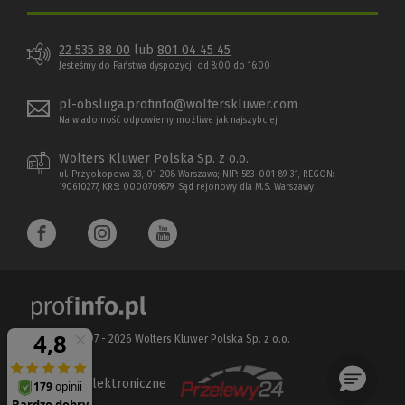
22 535 88 00
lub
801 04 45 45
Jesteśmy do Państwa dyspozycji od 8:00 do 16:00
pl-obsluga.profinfo@wolterskluwer.com
Na wiadomość odpowiemy możliwe jak najszybciej.
Wolters Kluwer Polska Sp. z o.o.
ul. Przyokopowa 33, 01-208 Warszawa; NIP: 583-001-89-31, REGON:
190610277, KRS: 0000709879, Sąd rejonowy dla M.S. Warszawy
Copyright 1997 - 2026 Wolters Kluwer Polska Sp. z o.o.
Płatności elektroniczne
(Nowe
(Link