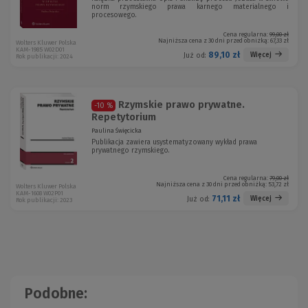
norm rzymskiego prawa karnego materialnego i
procesowego.
Cena regularna:
99,00 zł
Najniższa cena z 30 dni przed obniżką:
67,33 zł
Wolters Kluwer Polska
KAM-1985 W02D01
89,10 zł
Więcej
Już od:
Rok publikacji: 2024
Rzymskie prawo prywatne.
-10 %
Repetytorium
Paulina Święcicka
Publikacja zawiera usystematyzowany wykład prawa
prywatnego rzymskiego.
Cena regularna:
79,00 zł
Najniższa cena z 30 dni przed obniżką:
53,72 zł
Wolters Kluwer Polska
KAM-1608 W02P01
71,11 zł
Więcej
Już od:
Rok publikacji: 2023
Podobne: