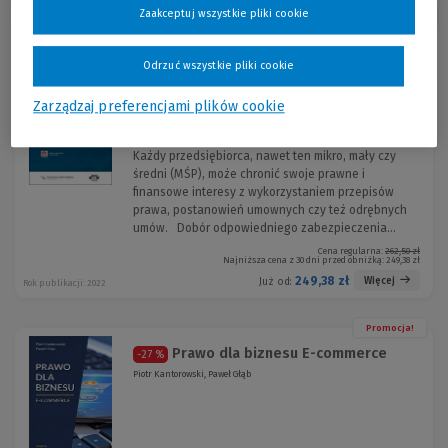
Zaakceptuj wszystkie pliki cookie
Sortuj:
Promocja!
Odrzuć wszystkie pliki cookie
Zabezpieczenie umów i biznesu.
-5 %
Praktyczny poradnik z wz...
Zarządzaj preferencjami plików cookie
Piotr Kantorowski, Paweł Głąb, Daniel Sobota, Michalski , Jakub ,
Marcin Sierżęga
Każdy przedsiębiorca, nawet ten mikro, mały czy
średni (MŚP), może chronić swoje prawne i
finansowe interesy z wykorzystaniem przepisów
prawa, postanowień umownych czy też odrębnych
umów. Dobór odpowiedniego zabezpieczenia...
Cena regularna:
262,50 zł
Najniższa cena z 30 dni przed obniżką:
249,38 zł
249,38 zł
Więcej
Już od:
Rok publikacji: 2022
Promocja!
Prawo dla biznesu E-commerce
-27 %
Piotr Kantorowski, Paweł Głąb