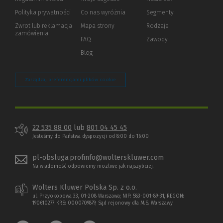
innej
strony)
Polityka prywatności
(Nowe
(Link
Co nas wyróżnia
Segmenty
okno)
do
Zwrot lub reklamacja
Mapa strony
Rodzaje
innej
zamówienia
strony)
FAQ
Zawody
Blog
Zarządzaj preferencjami plików cookie
22 535 88 00
lub
801 04 45 45
Jesteśmy do Państwa dyspozycji od 8:00 do 16:00
pl-obsluga.profinfo@wolterskluwer.com
Na wiadomość odpowiemy możliwe jak najszybciej.
Wolters Kluwer Polska Sp. z o.o.
ul. Przyokopowa 33, 01-208 Warszawa; NIP: 583-001-89-31, REGON:
190610277, KRS: 0000709879, Sąd rejonowy dla M.S. Warszawy