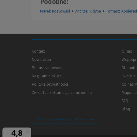
Podobne:
Marek Kozłowski
●
Andrzej Kidyba
●
Tomasz Kosierad
Kontakt
O nas
Newsletter
Współpr
Status zamówienia
Dla aut
Regulamin sklepu
Twoje s
Polityka prywatności
(Nowe
(Link
Co nas 
okno)
do
Zwrot lub reklamacja zamówienia
Mapa st
innej
strony)
FAQ
Blog
Zarządzaj preferencjami plików cookie