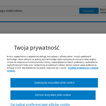
Wysz
Szukaj
zaaw
 Kładoczny
Twoja prywatność
W celu zapewnienia Ci optymalnej obsługi, korzystamy z plików cookie i innych podobnych
technologii. Dane zebrane za pomocą tych technologii wykorzystujemy do różnych celów, między
innymi do ulepszania funkcjonalności strony, zapamiętywania Twoich preferencji, wyświetlania
najtrafniejszych treści oraz najbardziej przydatnych reklam. Możesz wybrać swoje preferencje,
klikając w link. Aby dowiedzieć się więcej, zapoznaj się z naszą
Polityką prywatności i plików
cookies
(Nowe okno)
(Link do innej strony)
Zaakceptuj wszystkie pliki cookie
Odrzuć wszystkie pliki cookie
Zarządzaj preferencjami plików cookie