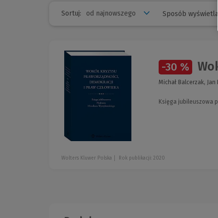
Sortuj:
Sposób wyświetla
Wokó
-30 %
Michał Balcerzak, Jan 
Księga jubileuszowa p
Wolters Kluwer Polska
Rok publikacji: 2020