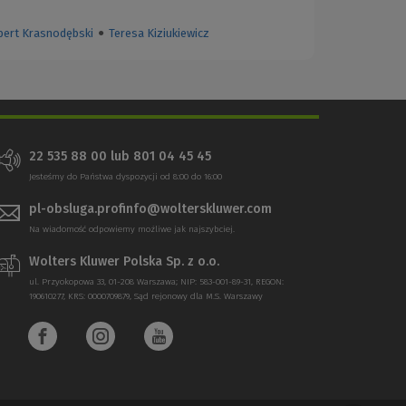
bert Krasnodębski
●
Teresa Kiziukiewicz
22 535 88 00
lub
801 04 45 45
Jesteśmy do Państwa dyspozycji od 8:00 do 16:00
pl-obsluga.profinfo@wolterskluwer.com
Na wiadomość odpowiemy możliwe jak najszybciej.
Wolters Kluwer Polska Sp. z o.o.
ul. Przyokopowa 33, 01-208 Warszawa; NIP: 583-001-89-31, REGON:
190610277, KRS: 0000709879, Sąd rejonowy dla M.S. Warszawy