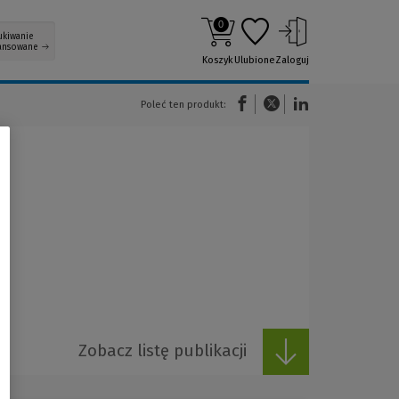
0
ukiwanie
ansowane
Koszyk
Ulubione
Zaloguj
(Nowe okno)
(Link do innej strony)
(Link do innej strony)
Poleć ten produkt:
Zobacz listę publikacji