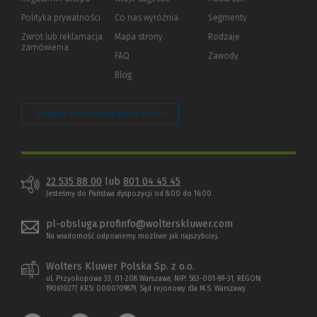
innej
strony)
Polityka prywatności
(Nowe
(Link
Co nas wyróżnia
Segmenty
okno)
do
Zwrot lub reklamacja
Mapa strony
Rodzaje
innej
zamówienia
strony)
FAQ
Zawody
Blog
Zarządzaj preferencjami plików cookie
22 535 88 00
lub
801 04 45 45
Jesteśmy do Państwa dyspozycji od 8:00 do 16:00
pl-obsluga.profinfo@wolterskluwer.com
Na wiadomość odpowiemy możliwe jak najszybciej.
Wolters Kluwer Polska Sp. z o.o.
ul. Przyokopowa 33, 01-208 Warszawa; NIP: 583-001-89-31, REGON:
190610277, KRS: 0000709879, Sąd rejonowy dla M.S. Warszawy