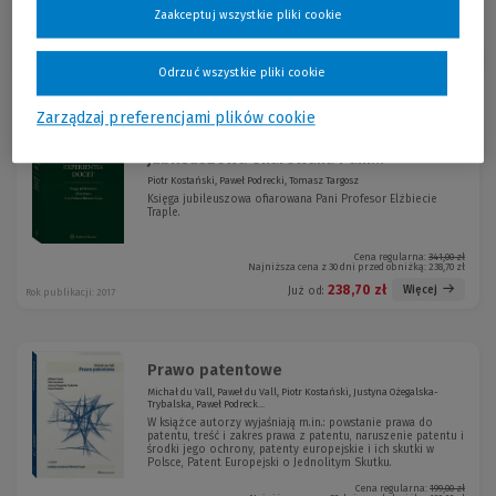
Zaakceptuj wszystkie pliki cookie
Sortuj:
Odrzuć wszystkie pliki cookie
Zarządzaj preferencjami plików cookie
Experientia docet. Księga
-30 %
jubileuszowa ofiarowana Pani...
Piotr Kostański, Paweł Podrecki, Tomasz Targosz
Księga jubileuszowa ofiarowana Pani Profesor Elżbiecie
Traple.
Cena regularna:
341,00 zł
Najniższa cena z 30 dni przed obniżką:
238,70 zł
238,70 zł
Więcej
Już od:
Rok publikacji: 2017
Prawo patentowe
Michał du Vall, Paweł du Vall, Piotr Kostański, Justyna Ożegalska-
Trybalska, Paweł Podreck...
W książce autorzy wyjaśniają m.in.: powstanie prawa do
patentu, treść i zakres prawa z patentu, naruszenie patentu i
środki jego ochrony, patenty europejskie i ich skutki w
Polsce, Patent Europejski o Jednolitym Skutku.
Cena regularna:
199,00 zł