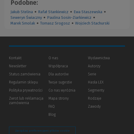
Podobne:
Jakub Stelina
●
Rafał Stankiewicz
●
Ewa Staszewska
●
Seweryn Świaczny
●
Paulina Sosin-Ziarkiewicz
●
Marek Smolak
●
Tomasz Srogosz
●
Wojciech Stachurski
Kontakt
O nas
Wydawnictwa
Newsletter
Współpraca
Autorzy
Status zamówienia
Dla autorów
(Nowe
(Link
Serie
okno)
do
Regulamin sklepu
Twoje sugestie
Hasła LEX
innej
strony)
Polityka prywatności
(Nowe
(Link
Co nas wyróżnia
Segmenty
okno)
do
Zwrot lub reklamacja
Mapa strony
Rodzaje
innej
zamówienia
strony)
FAQ
Zawody
Blog
Zarządzaj preferencjami plików cookie