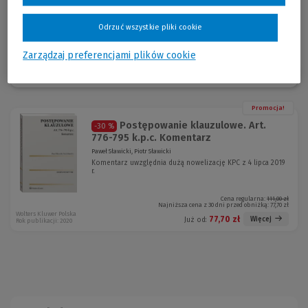
autor kilkudziesięciu publikacji z zakresu prawa cywilnego.
Odrzuć wszystkie pliki cookie
Zarządzaj preferencjami plików cookie
Sortuj:
Promocja!
Postępowanie klauzulowe. Art.
-30 %
776-795 k.p.c. Komentarz
Paweł Sławicki, Piotr Sławicki
Komentarz uwzględnia dużą nowelizację KPC z 4 lipca 2019
r.
Cena regularna:
111,00 zł
Najniższa cena z 30 dni przed obniżką:
77,70 zł
Wolters Kluwer Polska
77,70 zł
Więcej
Już od:
Rok publikacji: 2020