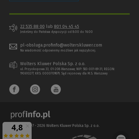
22 535 88 00
lub
801 04 45 45
Jesteśmy do Państwa dyspozycji od 8:00 do 16:00
pl-obsluga.profinfo@wolterskluwer.com
Na wiadomość odpowiemy możliwe jak najszybciej.
Wolters Kluwer Polska Sp. z o.o.
ul. Przyokopowa 33, 01-208 Warszawa; NIP: 583-001-89-31, REGON:
190610277, KRS: 0000709879, Sąd rejonowy dla M.S. Warszawy
Copyright 1997 - 2026 Wolters Kluwer Polska Sp. z o.o.