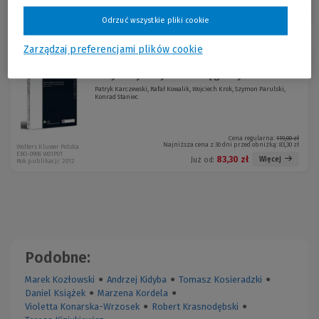
Sortuj:
Odrzuć wszystkie pliki cookie
Zarządzaj preferencjami plików cookie
Opodatkowanie podatkiem
-30 %
akcyzowym wyrobów węglowych
Patryk Karczewski, Rafał Kowalik, Wojciech Krok, Szymon Parulski,
Konrad Staniec
Cena regularna:
119,00 zł
Najniższa cena z 30 dni przed obniżką:
83,30 zł
Wolters Kluwer Polska
EBO-0906 W01P01
83,30 zł
Więcej
Już od:
Rok publikacji: 2012
Podobne:
Marek Kozłowski
●
Andrzej Kidyba
●
Tomasz Kosieradzki
●
Daniel Książek
●
Marzena Kordela
●
Violetta Konarska-Wrzosek
●
Robert Krasnodębski
●