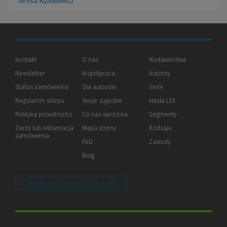
Teresa Kiziukiewicz
Kontakt
O nas
Wydawnictwa
Newsletter
Współpraca
Autorzy
Status zamówienia
Dla autorów
(Nowe
(Link
Serie
okno)
do
Regulamin sklepu
Twoje sugestie
Hasła LEX
innej
strony)
Polityka prywatności
(Nowe
(Link
Co nas wyróżnia
Segmenty
okno)
do
Zwrot lub reklamacja
Mapa strony
Rodzaje
innej
zamówienia
strony)
FAQ
Zawody
Blog
Zarządzaj preferencjami plików cookie