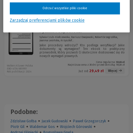
Sortuj:
Odrzuć wszystkie pliki cookie
Zarządzaj preferencjami plików cookie
Standardy ochrony małoletnich.
-50 %
Pytania i odpowiedzi
Sylwia Czub-Kiełczewska, Dariusz Dwojewski, Robert Grzegrzółka,
Joanna Lesińska, Krzysztof...
Jakie procedury wdrożyć? Kto podlega weryfikacji? Jakie
dokumenty są wymagane? Ten ebook to praktyczny
przewodnik, który pozwoli Ci skutecznie dostosować się do
nowych wymagań prawnych.
Cena regularna:
59,00 zł
Najniższa cena z 30 dni przed obniżką:
59,00 zł
Wolters Kluwer Polska
EBO-4734 W01P01
29,49 zł
Więcej
Już od:
Rok publikacji: 2024
Podobne:
Zdzisław Gołba
●
Jacek Gudowski
●
Paweł Grzegorczyk
●
Piotr Gil
●
Waldemar Gos
●
Wojciech Górowski
●
Andrzej Gliniecki
●
Bogusława Gnela