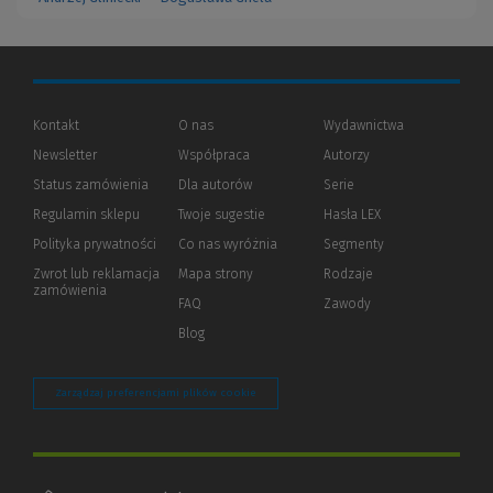
Kontakt
O nas
Wydawnictwa
Newsletter
Współpraca
Autorzy
Status zamówienia
Dla autorów
(Nowe
(Link
Serie
okno)
do
Regulamin sklepu
Twoje sugestie
Hasła LEX
innej
strony)
Polityka prywatności
(Nowe
(Link
Co nas wyróżnia
Segmenty
okno)
do
Zwrot lub reklamacja
Mapa strony
Rodzaje
innej
zamówienia
strony)
FAQ
Zawody
Blog
Zarządzaj preferencjami plików cookie