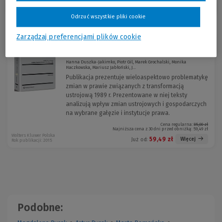
Sortuj:
Odrzuć wszystkie pliki cookie
Zarządzaj preferencjami plików cookie
25 lat doświadczeń ustrojowo-
-30 %
prawnych III Rzeczypospoli...
Hanna Duszka-Jakimko, Piotr Gil, Marek Grochalski, Monika
Haczkowska, Mariusz Jabłoński, J...
Publikacja prezentuje wieloaspektowo problematykę
zmian w prawie związanych z transformacją
ustrojową 1989 r. Prezentowane w niej teksty
analizują wpływ zmian ustrojowych i gospodarczych
na wybrane gałęzie i instytucje prawa.
Cena regularna:
85,00 zł
Najniższa cena z 30 dni przed obniżką:
59,49 zł
Wolters Kluwer Polska
59,49 zł
Więcej
Już od:
Rok publikacji: 2015
Podobne: