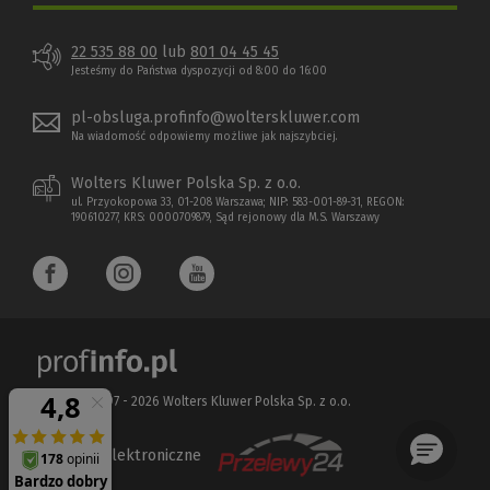
22 535 88 00
lub
801 04 45 45
Jesteśmy do Państwa dyspozycji od 8:00 do 16:00
pl-obsluga.profinfo@wolterskluwer.com
Na wiadomość odpowiemy możliwe jak najszybciej.
Wolters Kluwer Polska Sp. z o.o.
ul. Przyokopowa 33, 01-208 Warszawa; NIP: 583-001-89-31, REGON:
190610277, KRS: 0000709879, Sąd rejonowy dla M.S. Warszawy
Copyright 1997 - 2026 Wolters Kluwer Polska Sp. z o.o.
Płatności elektroniczne
(Nowe
(Link
okno)
do