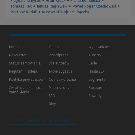
Magdalena Rycak
●
Artur Rycak
●
Marta Romańska
●
Tomasz Rek
●
Janusz Raglewski
●
Paweł Roger Czechowski
●
Bartosz Rodak
●
Krzysztof Wojciech Rączka
Kontakt
O nas
Wydawnictwa
Newsletter
Współpraca
Autorzy
Status zamówienia
Dla autorów
(Nowe
(Link
Serie
okno)
do
Regulamin sklepu
Twoje sugestie
Hasła LEX
innej
strony)
Polityka prywatności
(Nowe
(Link
Co nas wyróżnia
Segmenty
okno)
do
Zwrot lub reklamacja
Mapa strony
Rodzaje
innej
zamówienia
strony)
FAQ
Zawody
Blog
Zarządzaj preferencjami plików cookie