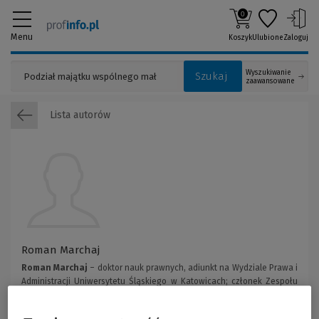
0
Menu
Koszyk
Ulubione
Zaloguj
Wyszukiwanie
Szukaj
zaawansowane
Lista autorów
Roman Marchaj
Roman Marchaj
– doktor nauk prawnych, adiunkt na Wydziale Prawa i
Administracji Uniwersytetu Śląskiego w Katowicach; członek Zespołu
Prawa Samorządu Terytorialnego; radca prawny obsługujący jednostki
samorządu terytorialnego, a także ich związki i zrzeszenia; autor