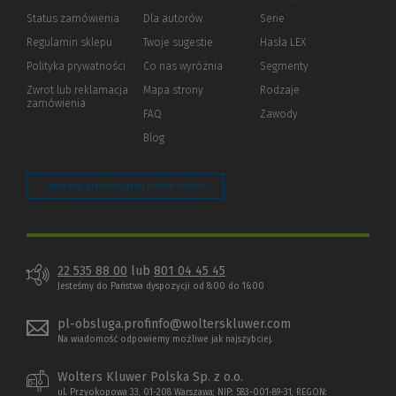
Status zamówienia
Dla autorów
(Nowe
(Link
Serie
okno)
do
Regulamin sklepu
Twoje sugestie
Hasła LEX
innej
strony)
Polityka prywatności
(Nowe
(Link
Co nas wyróżnia
Segmenty
okno)
do
Zwrot lub reklamacja
Mapa strony
Rodzaje
innej
zamówienia
strony)
FAQ
Zawody
Blog
Zarządzaj preferencjami plików cookie
22 535 88 00
lub
801 04 45 45
Jesteśmy do Państwa dyspozycji od 8:00 do 16:00
pl-obsluga.profinfo@wolterskluwer.com
Na wiadomość odpowiemy możliwe jak najszybciej.
Wolters Kluwer Polska Sp. z o.o.
ul. Przyokopowa 33, 01-208 Warszawa; NIP: 583-001-89-31, REGON: