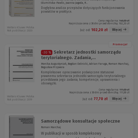
Glumińska-Pawlic, Joanna Jagoda, R...
Dogłębna analiza przepisów dotyczących funkcjonowania
powiatów w praktyce.
Cena regularna:
146,00 zł
Najniższa cena z 30 dni przed obniżką:
102,20 zł
Wolters Kluwer Polska
102,20 zł
Więcej
Już od:
Rok publikacji: 2020
Promocja!
Sekretarz jednostki samorządu
-30 %
terytorialnego. Zadania,...
Monika Augustyniak, Bogdan Dolnicki, Adrian Faruga, Roman Marchaj,
Bogusław Przywora
Kompleksowe opracowanie poświęcone statusowi
prawnemu sekretarza jednostki samorządu terytorialnego
przedstawia jego zadania, kompetencje, uprawnienia i
obowiązki.
Cena regularna:
111,00 zł
Najniższa cena z 30 dni przed obniżką:
111,00 zł
Wolters Kluwer Polska
77,70 zł
Więcej
Już od:
Rok publikacji: 2019
Samorządowe konsultacje społeczne
Roman Marchaj
W publikacji w sposób kompleksowy