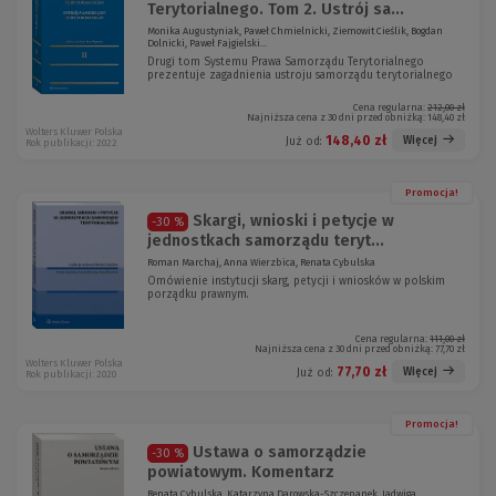
Terytorialnego. Tom 2. Ustrój sa...
Monika Augustyniak, Paweł Chmielnicki, Ziemowit Cieślik, Bogdan
Dolnicki, Paweł Fajgielski...
Drugi tom Systemu Prawa Samorządu Terytorialnego
prezentuje zagadnienia ustroju samorządu terytorialnego
Cena regularna:
212,00 zł
Najniższa cena z 30 dni przed obniżką:
148,40 zł
Wolters Kluwer Polska
148,40 zł
Więcej
Już od:
Rok publikacji: 2022
Promocja!
Skargi, wnioski i petycje w
-30 %
jednostkach samorządu teryt...
Roman Marchaj, Anna Wierzbica, Renata Cybulska
Omówienie instytucji skarg, petycji i wniosków w polskim
porządku prawnym.
Cena regularna:
111,00 zł
Najniższa cena z 30 dni przed obniżką:
77,70 zł
Wolters Kluwer Polska
77,70 zł
Więcej
Już od:
Rok publikacji: 2020
Promocja!
Ustawa o samorządzie
-30 %
powiatowym. Komentarz
Renata Cybulska, Katarzyna Darowska-Szczepanek, Jadwiga