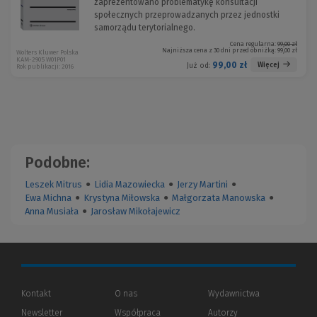
zaprezentowano problematykę konsultacji
społecznych przeprowadzanych przez jednostki
samorządu terytorialnego.
Cena regularna:
99,00 zł
Najniższa cena z 30 dni przed obniżką:
99,00 zł
Wolters Kluwer Polska
KAM-2905 W01P01
99,00 zł
Więcej
Już od:
Rok publikacji: 2016
Podobne:
Leszek Mitrus
●
Lidia Mazowiecka
●
Jerzy Martini
●
Ewa Michna
●
Krystyna Miłowska
●
Małgorzata Manowska
●
Anna Musiała
●
Jarosław Mikołajewicz
Kontakt
O nas
Wydawnictwa
Newsletter
Współpraca
Autorzy