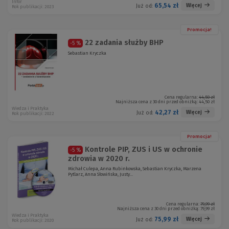
Infor
65,54 zł
Więcej
Już od:
Rok publikacji: 2023
Promocja!
22 zadania służby BHP
-5 %
Sebastian Kryczka
Cena regularna:
44,50 zł
Najniższa cena z 30 dni przed obniżką:
44,50 zł
Wiedza i Praktyka
42,27 zł
Więcej
Już od:
Rok publikacji: 2022
Promocja!
Kontrole PIP, ZUS i US w ochronie
-5 %
zdrowia w 2020 r.
Michał Culepa, Anna Rubinkowska, Sebastian Kryczka, Marzena
Pytlarz, Anna Słowińska, Justy...
Cena regularna:
79,99 zł
Najniższa cena z 30 dni przed obniżką:
79,99 zł
Wiedza i Praktyka
75,99 zł
Więcej
Już od:
Rok publikacji: 2020