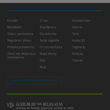
Kontakt
O nas
Wydawnictwa
Newsletter
Współpraca
Autorzy
Status zamówienia
Dla autorów
(Nowe
(Link
Serie
okno)
do
Regulamin sklepu
Twoje sugestie
Hasła LEX
innej
strony)
Polityka prywatności
(Nowe
(Link
Co nas wyróżnia
Segmenty
okno)
do
Zwrot lub reklamacja
Mapa strony
Rodzaje
innej
zamówienia
strony)
FAQ
Zawody
Blog
Zarządzaj preferencjami plików cookie
22 535 88 00
lub
801 04 45 45
Jesteśmy do Państwa dyspozycji od 8:00 do 16:00