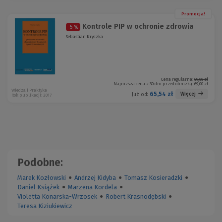
Promocja!
Kontrole PIP w ochronie zdrowia
-5 %
Sebastian Kryczka
Cena regularna:
69,00 zł
Najniższa cena z 30 dni przed obniżką:
69,00 zł
Wiedza i Praktyka
65,54 zł
Więcej
Już od:
Rok publikacji: 2017
Podobne:
Marek Kozłowski
●
Andrzej Kidyba
●
Tomasz Kosieradzki
●
Daniel Książek
●
Marzena Kordela
●
Violetta Konarska-Wrzosek
●
Robert Krasnodębski
●
Teresa Kiziukiewicz