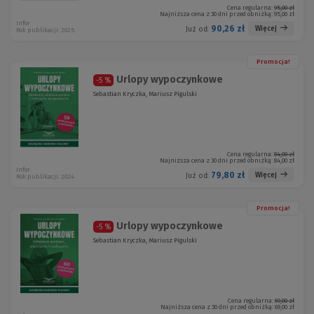
Cena regularna:
95,00 zł
Najniższa cena z 30 dni przed obniżką:
95,00 zł
Infor
90,26 zł
Więcej
Już od:
Rok publikacji: 2025
Promocja!
Urlopy wypoczynkowe
-5 %
Sebastian Kryczka, Mariusz Pigulski
Cena regularna:
84,00 zł
Najniższa cena z 30 dni przed obniżką:
84,00 zł
Infor
79,80 zł
Więcej
Już od:
Rok publikacji: 2024
Promocja!
Urlopy wypoczynkowe
-5 %
Sebastian Kryczka, Mariusz Pigulski
Cena regularna:
69,00 zł
Najniższa cena z 30 dni przed obniżką:
69,00 zł