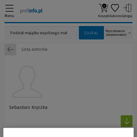
0
Menu
Koszyk
Ulubione
Zaloguj
Wyszukiwanie
Szukaj
zaawansowane
Lista autorów
Sebastian Kryczka