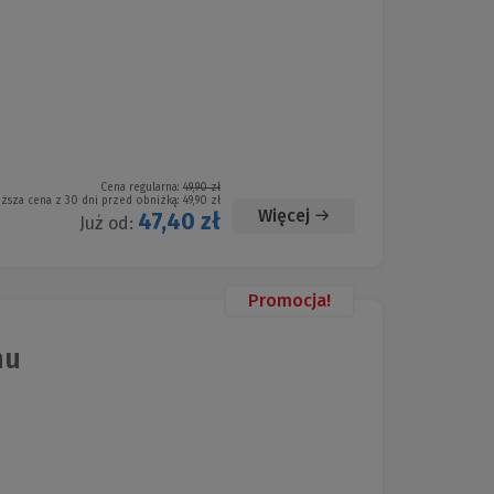
Cena regularna:
49,90 zł
iższa cena z 30 dni przed obniżką:
49,90 zł
Więcej
47,40 zł
Już od:
Promocja!
nu