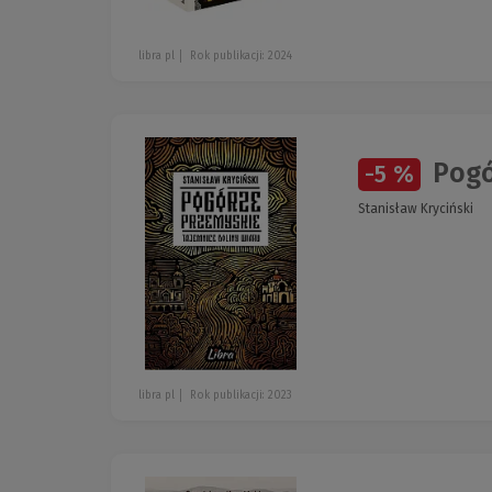
libra pl
Rok publikacji: 2024
Pogó
-5 %
Stanisław Kryciński
libra pl
Rok publikacji: 2023