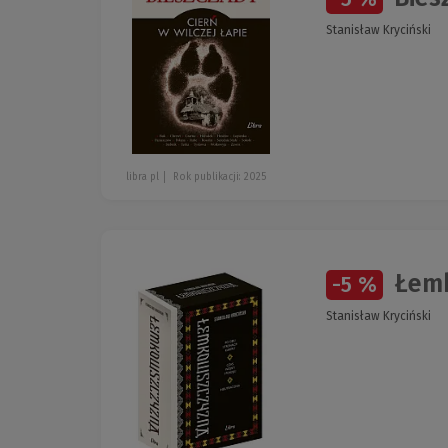
Stanisław Kryciński
libra pl
Rok publikacji: 2025
Łemk
-5 %
Stanisław Kryciński