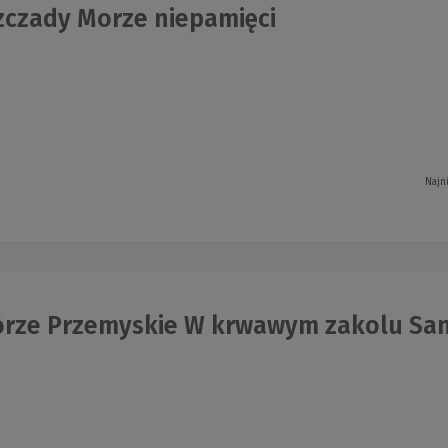
zczady Morze niepamięci
Najn
rze Przemyskie W krwawym zakolu Sa