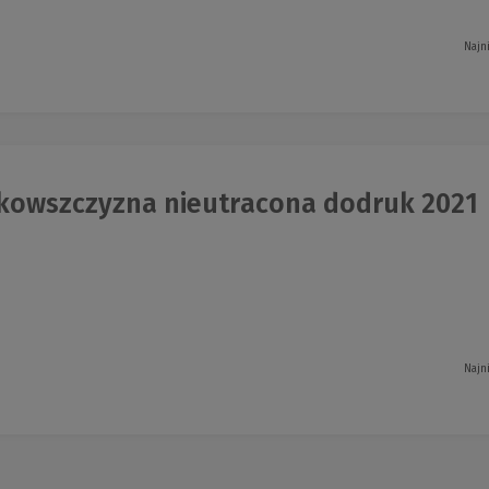
Najn
owszczyzna nieutracona dodruk 2021
Najn