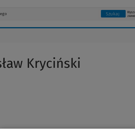
Wysz
Szukaj
zaaw
sław Kryciński