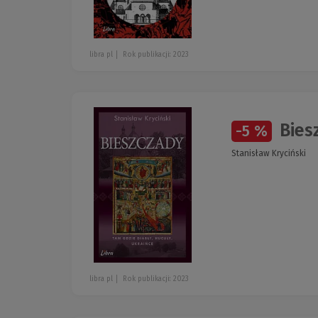
libra pl
Rok publikacji: 2023
Bies
-5 %
Stanisław Kryciński
libra pl
Rok publikacji: 2023