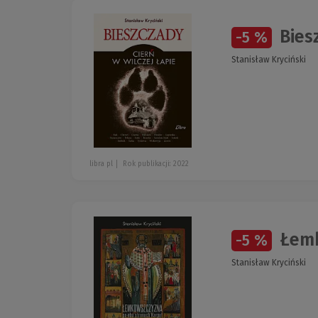
Biesz
-5 %
Stanisław Kryciński
libra pl
Rok publikacji: 2022
Łemk
-5 %
Stanisław Kryciński