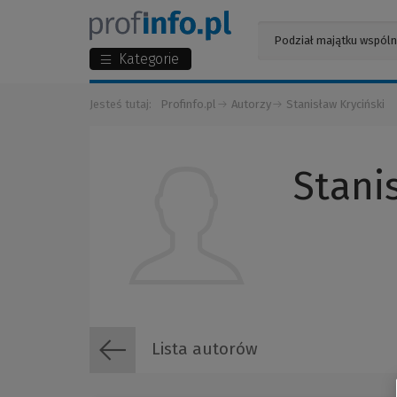
Kategorie
Jesteś tutaj:
Profinfo.pl
Autorzy
Stanisław Kryciński
Stani
Lista autorów