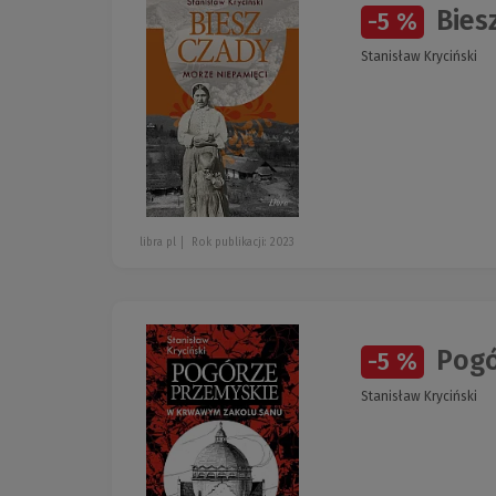
Bies
-5 %
Stanisław Kryciński
libra pl
Rok publikacji: 2023
Pogó
-5 %
Stanisław Kryciński