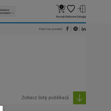
0
ukiwanie
ansowane
Koszyk
Ulubione
Zaloguj
(Nowe okno)
(Link do innej strony)
(Link do innej strony)
Poleć ten produkt:
Zobacz listę publikacji