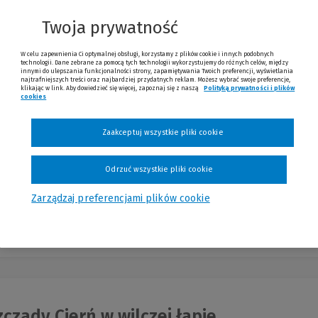
nia
Twoja prywatność
W celu zapewnienia Ci optymalnej obsługi, korzystamy z plików cookie i innych podobnych
technologii. Dane zebrane za pomocą tych technologii wykorzystujemy do różnych celów, między
innymi do ulepszania funkcjonalności strony, zapamiętywania Twoich preferencji, wyświetlania
najtrafniejszych treści oraz najbardziej przydatnych reklam. Możesz wybrać swoje preferencje,
klikając w link. Aby dowiedzieć się więcej, zapoznaj się z naszą
Polityką prywatności i plików
rze Przemyskie. Okaleczone pogranicz
cookies
(Nowe okno)
(Link do innej strony)
Zaakceptuj wszystkie pliki cookie
Odrzuć wszystkie pliki cookie
Zarządzaj preferencjami plików cookie
Najn
czady Cierń w wilczej łapie