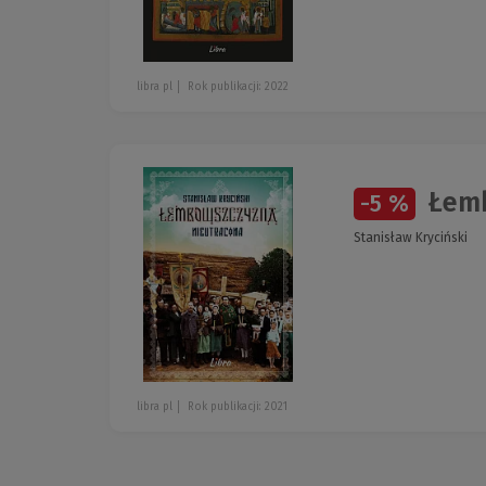
libra pl
Rok publikacji: 2022
Łemk
-5 %
Stanisław Kryciński
libra pl
Rok publikacji: 2021