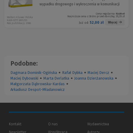
wypadku drogowego i wykroczenia w komunikacji
Cena regularna:
52,00 zł
Najniższa cena z 30 dni przed obniżką:
35,35 zł
Wolters Kluwer Polska
KAM-0771 W01Z01
52,00 zł
Więcej
Już od:
Rok publikacji: 2006
Podobne:
Dagmara Dominik-Ogińska
●
Rafał Dybka
●
Maciej Dercz
●
Maciej Dybowski
●
Marta Derlatka
●
Joanna Dzierżanowska
●
Małgorzata Dąbrowska-Kardas
●
Arkadiusz Despot-Mładanowicz
Kontakt
O nas
Wydawnictwa
Newsletter
Współpraca
Autorzy