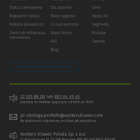
Status zamówienia
Dla autorów
(Nowe
(Link
Serie
okno)
do
Regulamin sklepu
Twoje sugestie
Hasła LEX
innej
strony)
Polityka prywatności
(Nowe
(Link
Co nas wyróżnia
Segmenty
okno)
do
Zwrot lub reklamacja
Mapa strony
Rodzaje
innej
zamówienia
strony)
FAQ
Zawody
Blog
Zarządzaj preferencjami plików cookie
22 535 88 00
lub
801 04 45 45
Jesteśmy do Państwa dyspozycji od 8:00 do 16:00
pl-obsluga.profinfo@wolterskluwer.com
Na wiadomość odpowiemy możliwe jak najszybciej.
Wolters Kluwer Polska Sp. z o.o.
ul. Przyokopowa 33, 01-208 Warszawa; NIP: 583-001-89-31, REGON: