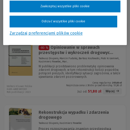
Zaakceptuj wszystkie pliki cookie
Odrzuć wszystkie pliki cookie
Sortuj:
Zarządzaj preferencjami plików cookie
Promocja!
Opiniowanie w sprawach
-80 %
przestępstw i wykroczeń drogowyc...
Tadeusz Diupero, Marcin Fudalej, Bartosz Kozłowski, Piotr Krzemień,
Kazimierz Pawelec, Mar...
W publikacji przedstawiono problematykę opiniowania
zdarzeń drogowych, w tym rekonstrukcji kolizji pojazdów,
potrąceń pieszych, identyfikacji sytuacji zagrożenia, a także
ujawniania zdarzeń pozorowanych.
Cena regularna:
259,00 zł
Najniższa cena z 30 dni przed obniżką:
51,80 zł
Wolters Kluwer Polska
KAM-4808 W01D01
51,80 zł
Więcej
Już od:
Rok publikacji: 2023
Rekonstrukcja wypadku i zdarzenia
drogowego
Tadeusz Diupero, Kazimierz Pawelec
Proces rozpoznawania znamion przestępstwa