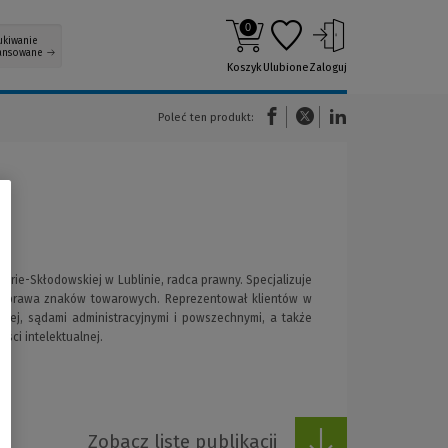
0
ukiwanie
ansowane
Koszyk
Ulubione
Zaloguj
(Nowe okno)
(Link do innej strony)
(Link do innej strony)
Poleć ten produkt:
urie-Skłodowskiej w Lublinie, radca prawny. Specjalizuje
iem prawa znaków towarowych. Reprezentował klientów w
nej, sądami administracyjnymi i powszechnymi, a także
ści intelektualnej.
Zobacz listę publikacji