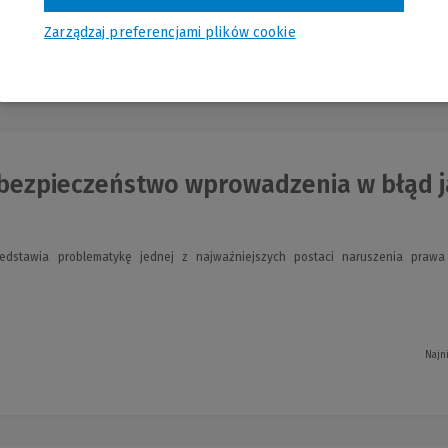
Zarządzaj preferencjami plików cookie
nia
bezpieczeństwo wprowadzenia w błąd ja
edstawia problematykę jednej z najważniejszych postaci naruszenia pra
.
Najn