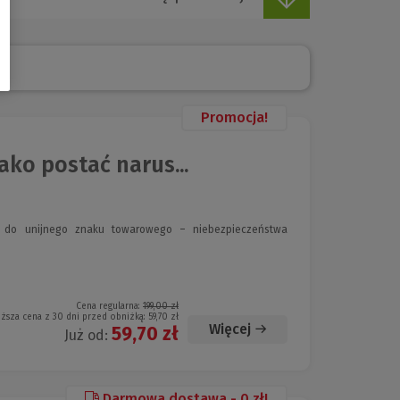
Promocja!
ko postać narus...
wa do unijnego znaku towarowego – niebezpieczeństwa
Cena regularna:
199,00 zł
iższa cena z 30 dni przed obniżką:
59,70 zł
Więcej
59,70 zł
Już od:
Darmowa dostawa - 0 zł!