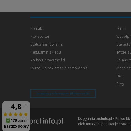
Kontakt
O nas
Newsletter
Współpr
Status zamówienia
Dla aut
Regulamin sklepu
Twoje s
Polityka prywatności
(Nowe
(Link
Co nas 
okno)
do
Zwrot lub reklamacja zamówienia
Mapa st
innej
strony)
FAQ
Blog
Zarządzaj preferencjami plików cookie
Księgarnia profinfo.pl - Prawo B
elektroniczne, publikacje prawnic