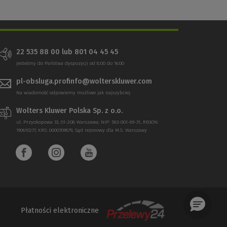
22 535 88 00
lub
801 04 45 45
Jesteśmy do Państwa dyspozycji od 8:00 do 16:00
pl-obsluga.profinfo@wolterskluwer.com
Na wiadomość odpowiemy możliwe jak najszybciej.
Wolters Kluwer Polska Sp. z o.o.
ul. Przyokopowa 33, 01-208 Warszawa; NIP: 583-001-89-31, REGON:
190610277, KRS: 0000709879, Sąd rejonowy dla M.S. Warszawy
Płatności elektroniczne
(Nowe
(Link
okno)
do