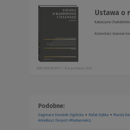
Ustawa o r
Katarzyna Chałubińsk
Komentarz stanowi kom
KAM-3838 W01P01
Rok publikacji: 2020
Podobne:
Dagmara Dominik-Ogińska
●
Rafał Dybka
●
Maciej De
Arkadiusz Despot-Mładanowicz