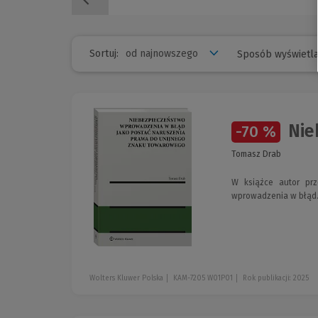
Sortuj:
Sposób wyświetla
Nie
-70 %
Tomasz Drab
W książce autor prz
wprowadzenia w błąd
Wolters Kluwer Polska
KAM-7205 W01P01
Rok publikacji: 2025