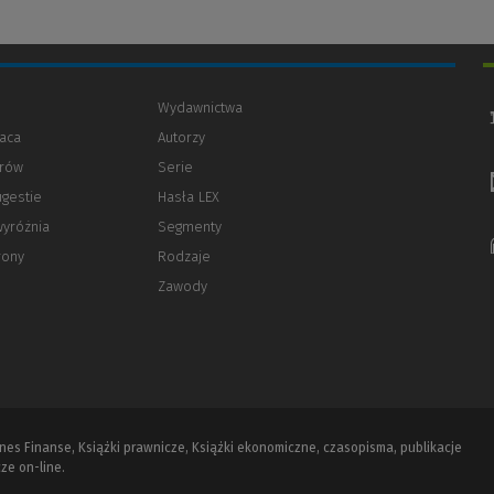
Wydawnictwa
aca
Autorzy
orów
(Nowe
(Link
Serie
okno)
do
ugestie
Hasła LEX
innej
strony)
wyróżnia
Segmenty
rony
Rodzaje
Zawody
iznes Finanse, Książki prawnicze, Książki ekonomiczne, czasopisma, publikacje
ze on-line.