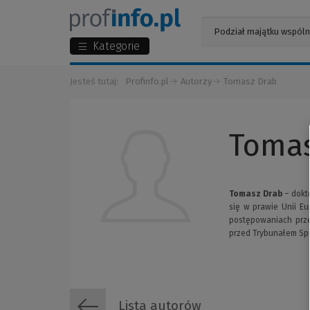
Kategorie
Jesteś tutaj:
Profinfo.pl
Autorzy
Tomasz Drab
Tomas
Tomasz Drab
– dokto
się w prawie Unii E
postępowaniach prze
przed Trybunałem Spra
Lista autorów