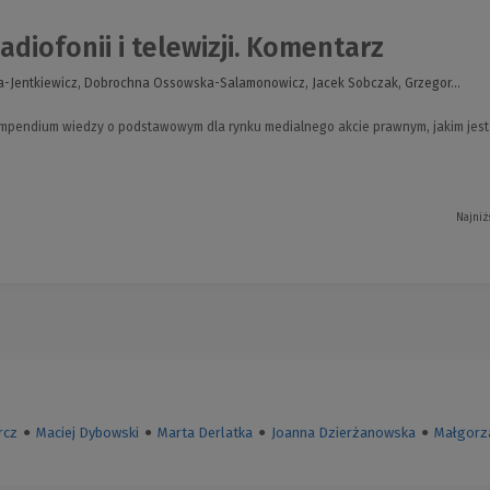
adiofonii i telewizji. Komentarz
a-Jentkiewicz, Dobrochna Ossowska-Salamonowicz, Jacek Sobczak, Grzegor...
pendium wiedzy o podstawowym dla rynku medialnego akcie prawnym, jakim jest ust
Najniż
rcz
●
Maciej Dybowski
●
Marta Derlatka
●
Joanna Dzierżanowska
●
Małgorz