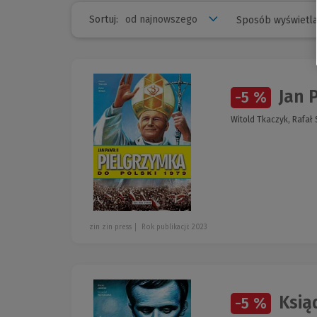
Sortuj:
Sposób wyświetla
Jan P
-5 %
Witold Tkaczyk, Rafał
zin zin press
Rok publikacji: 2023
Ksią
-5 %