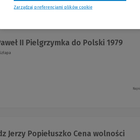
Zarządzaj preferencjami plików cookie
nia
aweł II Pielgrzymka do Polski 1979
 Szłapa
Najn
dz Jerzy Popiełuszko Cena wolności