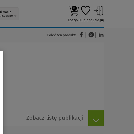
0
ukiwanie
ansowane
Koszyk
Ulubione
Zaloguj
(Nowe okno)
(Link do innej strony)
(Link do innej strony)
Poleć ten produkt:
Zobacz listę publikacji