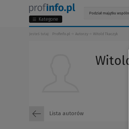
Kategorie
Jesteś tutaj:
Profinfo.pl
Autorzy
Witold Tkaczyk
Witol
Lista autorów