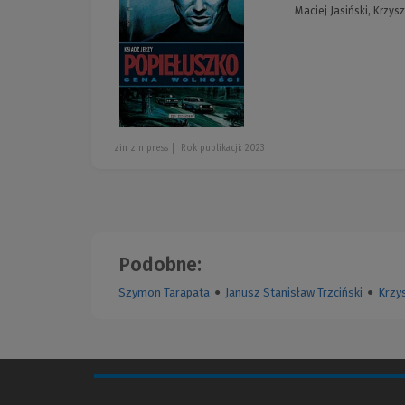
Maciej Jasiński, Krzys
zin zin press
Rok publikacji: 2023
Podobne:
Szymon Tarapata
●
Janusz Stanisław Trzciński
●
Krzys