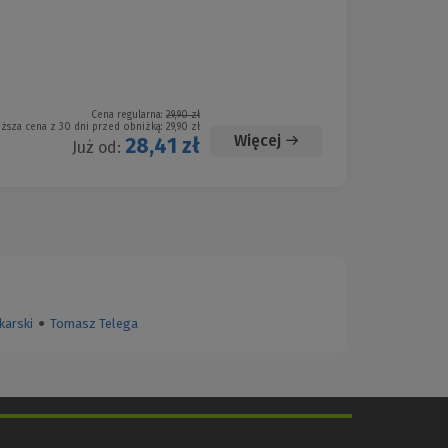
Cena regularna:
29,90 zł
iższa cena z 30 dni przed obniżką:
29,90 zł
Więcej
28,41 zł
Już od:
karski
●
Tomasz Telega