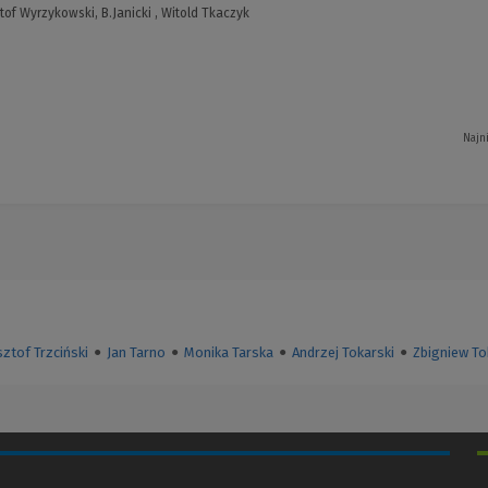
ztof Wyrzykowski, B.Janicki , Witold Tkaczyk
Najn
ztof Trzciński
●
Jan Tarno
●
Monika Tarska
●
Andrzej Tokarski
●
Zbigniew To