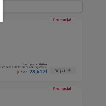
Promocja!
Cena regularna:
29,90 zł
iższa cena z 30 dni przed obniżką:
29,90 zł
Więcej
28,41 zł
Już od:
Promocja!