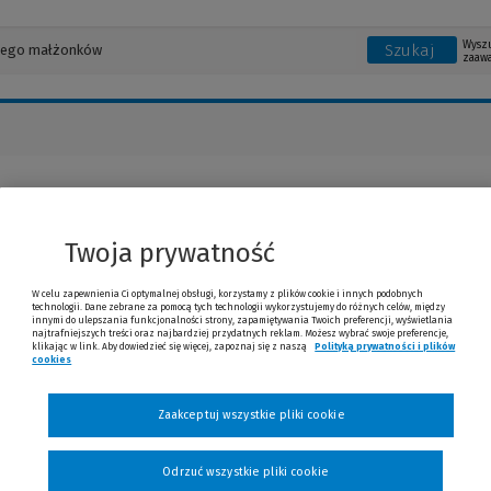
Wysz
Szukaj
zaaw
d Tkaczyk
Twoja prywatność
W celu zapewnienia Ci optymalnej obsługi, korzystamy z plików cookie i innych podobnych
technologii. Dane zebrane za pomocą tych technologii wykorzystujemy do różnych celów, między
innymi do ulepszania funkcjonalności strony, zapamiętywania Twoich preferencji, wyświetlania
najtrafniejszych treści oraz najbardziej przydatnych reklam. Możesz wybrać swoje preferencje,
klikając w link. Aby dowiedzieć się więcej, zapoznaj się z naszą
Polityką prywatności i plików
cookies
(Nowe okno)
(Link do innej strony)
Zaakceptuj wszystkie pliki cookie
Odrzuć wszystkie pliki cookie