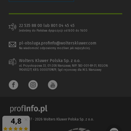
22 535 88 00 lub 801 04 45 45
Jesteśmy do Państwa dyspozycji od 8:00 do 16:00
pl-obsluga.profinfo@wolterskluwer.com
Na wiadomość odpowiemy możliwe jak najszybciej.
Wolters Kluwer Polska Sp. z o.o.
ul. Przyokopowa 33, 01-208 Warszawa; NIP: 583-001-89-31, REGON:
190610277, KRS: 0000709879, Sąd rejonowy dla M.S. Warszawy
Copyright 1997 - 2026 Wolters Kluwer Polska Sp. z o.o.