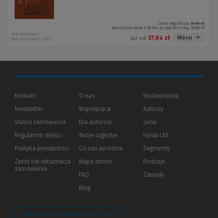
Cena regularna:
39,00 zł
Najniższa cena z 30 dni przed obniżką:
39,00 zł
inforteditions
37,04 zł
Więcej
Już od:
Rok publikacji: 2021
Kontakt
O nas
Wydawnictwa
Newsletter
Współpraca
Autorzy
Status zamówienia
Dla autorów
(Nowe
(Link
Serie
okno)
do
Regulamin sklepu
Twoje sugestie
Hasła LEX
innej
strony)
Polityka prywatności
(Nowe
(Link
Co nas wyróżnia
Segmenty
okno)
do
Zwrot lub reklamacja
Mapa strony
Rodzaje
innej
zamówienia
strony)
FAQ
Zawody
Blog
Zarządzaj preferencjami plików cookie