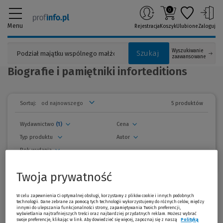
0
Menu
Rejestracja
Koszyk
Ulubione
Zaloguj
Wyszukiwanie
Szukaj
zaawansowane
Biografie i pamiętniki inforteditions
5 produktów
Sortuj:
Wydawnictwo
(1)
Cena
Typ produktu
Autor
Rok wydania
usuń wszystkie filtry
Twoja prywatność
zwiń
filtry
Wszystkie produkty
W celu zapewnienia Ci optymalnej obsługi, korzystamy z plików cookie i innych podobnych
technologii. Dane zebrane za pomocą tych technologii wykorzystujemy do różnych celów, między
innymi do ulepszania funkcjonalności strony, zapamiętywania Twoich preferencji,
Promocja!
wyświetlania najtrafniejszych treści oraz najbardziej przydatnych reklam. Możesz wybrać
swoje preferencje, klikając w link. Aby dowiedzieć się więcej, zapoznaj się z naszą
Polityką