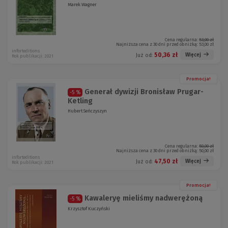
Marek Wagner
Cena regularna:
53,00 zł
Najniższa cena z 30 dni przed obniżką:
53,00 zł
inforteditions
50,36 zł
Więcej
Już od:
Rok publikacji: 2021
Promocja!
Generał dywizji Bronisław Prugar-
-5 %
Ketling
Hubert Seńczyszyn
Cena regularna:
50,00 zł
Najniższa cena z 30 dni przed obniżką:
50,00 zł
inforteditions
47,50 zł
Więcej
Już od:
Rok publikacji: 2021
Promocja!
Kawaleryę mieliśmy nadwerężoną
-5 %
Krzysztof Kuczyński