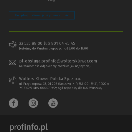
Zarządzaj preferencjami plików cookie
22 535 88 00 lub 801 04 45 45
Jesteśmy do Państwa dyspozycji od 8:00 do 16:00
pl-obsluga.profinfo@wolterskluwer.com
Na wiadomość odpowiemy możliwe jak najszybciej.
Wolters Kluwer Polska Sp. z o.o.
ul. Przyokopowa 33, 01-208 Warszawa; NIP: 583-001-89-31, REGON:
190610277, KRS: 0000709879, Sąd rejonowy dla M.S. Warszawy